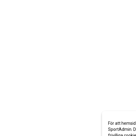
För att hemsid
SportAdmin. De
frivilliga cooki