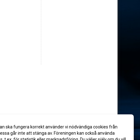
an ska fungera korrekt använder vi nödvändiga cookies från
ssa går inte att stänga av. Föreningen kan också använda
es, t.ex. för statistik eller marknadsföring. Du väljer själv om du vill