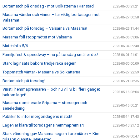
Bortamatch på onsdag - mot Solkatterna i Karlstad
2025-06-30 21:21
Masarna vänder och vinner – tar viktig bortaseger mot
2025-06-27 00:58
Valsarna!
Bortamatch på torsdag – Valsarna vs Masarna!
2025-06-25 11:44
Masarna föll i toppmötet mot Valsarna
2025-06-06 09:06
Matchinfo 5/6
2025-06-04 09:40
Familjefest & speedway – nu på torsdag smäller det!
2025-06-01 21:01
Stark laginsats bakom tredje raka segern
2025-05-30 00:09
Toppmatch väntar - Masarna vs Solkatterna
2025-05-27 22:59
Bortamatch på torsdag!
2025-05-21 08:35
Vinst i hemmapremiären – och nu vill vi bli fler i gänget
2025-05-16 08:04
bakom laget!
Masarna dominerade Griparna – storseger och
2025-05-16 00:21
serieledning
Publikinfo inför morgondagens match!
2025-05-14 17:43
Lagen är klara till torsdagens hemmapremiär!
2025-05-13 21:12
Stark vändning gav Masarna segern i premiären – Kim
2025-05-09 00:47
Nilsson glänste i Mariestad