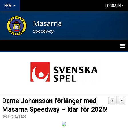
HEM
LOGGA IN
Masarna
Speedway
HEM
BLI FUNKTIONÄR
NYHETER
KALENDER
Dante Johansson förlänger med
<
>
OM FÖRENINGEN
Masarna Speedway – klar för 2026!
2025-12-22 16:00
KONTAKT