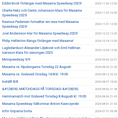
Eddie Bock förlänger med Masarna Speedway 2025!
2024-11-06 12:00
Charlie Netz och Dante Johansson klara för Masarna
2024-11-03 16:00
Speedway 2025!
Rasmus Pedersen fortsätter sin resa med Masarna
2024-11-01 12:00
Speedway 2025!
Joel Andersson klar för Masarna Speedway 2025!
2024-10-22 12:00
Philip Hellström Bängs förlänger med Masarna!
2024-10-18 12:00
Lagledarduon Alexander Liljekvist och Emil Hellman
2024-10-04 12:00
Ivarsson klara för säsongen 2025
Minispeedway 9/9
2024-09-06 22:57
Masarna vs. Njudungarna Torsdag 22 Augusti
2024-08-20 21:00
Masarna vs. Gislaved Onsdag 14/8 kl. 19.00
2024-08-12 22:23
Inställt 8/8
2024-08-07 18:00
&#128293; MATCHDAGS PÅ TORSDAG! &#128293;
2024-08-06 21:38
Hemmamatch mot Gislaved Torsdag 8 Augusti kl. 19.00
2024-08-04 21:49
Masarna Speedway Välkomnar Antoni Kawczynski
2024-08-01 21:50
Inför Griparna borta
2024-07-31 09:08