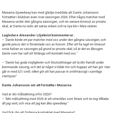
BILDGALLERI
Masarna Speedway kan med glädje meddela att Dante Johansson
DOKUMENT
fortsätter i klubben även över säsongen 2026. Efter några matcher med
Masarna under den gångna säsongen, och en senare timeout av privata
skäl, är Dante nu redo att satsa vidare och ta nya kliv i Mas-västen.
Lagledare Alexander Liljekvist kommenterar:
– "Dante körde ett par matcher med oss under den gångna säsongen, och
gjorde precis det vi förväntade oss av honom. Efter att ha tagit en timeout
sista halvan av säsongen på grund av privata skäl, så är det en åksugen
Dante som har valt att förlänga sitt kontrakt med oss."
– "Dante har goda möjligheter och förutsättningar att ta kliv framåt under
kommande säsong, och det är något vi både tror och hoppas att han gör. Han
går in med 0,5 i snitt, vilket gör att han passar in snittmässigt i samtliga
startsjuor."
Dante Johansson om att fortsätta i Masarna:
Vad är din målsättning inför 2026?
– "Min målsättning med 2026 är att utvecklas som förare och ta mig tillbaka
dit jag varit, och visa att jag kan åka speedway."
Vad fick dig att förlänga kontraktet med Masarna?