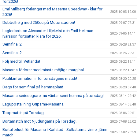
för 2026!
Emil Millberg förlänger med Masarna Speedway - klar för
2025-10-03 12:00
2026!
Dubbelhelg med 250cc på Motorstadion!
2025-09-07 07:31
Lagledarduon Alexander Liljekvist och Emil Hellman
2025-09-05 14:11
Ivarsson fortsätter, klara för 2026!
Semifinal 2
2025-08-28 21:37
Semifinal 2
2025-08-26 20:31
Följ med till Vetlanda!
2025-08-22 19:11
Masarna förlorar med minsta möjliga marginal
2025-08-22 10:47
Publikinformation inför torsdagens match!
2025-08-20 20:25
Dags för semifinal på hemmaplan!
2025-08-20 07:48
Masarna seriesegrare- nu väntar semi hemma på torsdag!
2025-08-14 22:42
Laguppställning Griparna-Masarna
2025-08-14 08:48
Toppmatch på Torsdag!
2025-08-06 00:51
Bortamatch mot Njudungarna på Torsdag!
2025-07-08 23:02
Bortaförlust för Masarna i Karlstad - Solkatterna vinner jämn
2025-07-02 20:59
match