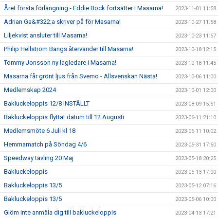
Året första förlängning - Eddie Bock fortsätter i Masarna!
2023-11-01 11:58
Adrian Ga&#322;a skriver på för Masarna!
2023-10-27 11:58
Liljekvist ansluter till Masarna!
2023-10-23 11:57
Philip Hellström Bängs återvänder till Masarna!
2023-10-18 12:15
Tommy Jonsson ny lagledare i Masarna!
2023-10-18 11:45
Masarna får grönt ljus från Svemo - Allsvenskan Nästa!
2023-10-06 11:00
Medlemskap 2024
2023-10-01 12:00
Bakluckeloppis 12/8 INSTÄLLT
2023-08-09 15:51
Bakluckeloppis flyttat datum till 12 Augusti
2023-06-11 21:10
Medlemsmöte 6 Juli kl 18
2023-06-11 10:02
Hemmamatch på Söndag 4/6
2023-05-31 17:50
Speedway tävling 20 Maj
2023-05-18 20:25
Bakluckeloppis
2023-05-13 17:00
Bakluckeloppis 13/5
2023-05-12 07:16
Bakluckeloppis 13/5
2023-05-06 10:00
Glöm inte anmäla dig till bakluckeloppis
2023-04-13 17:21