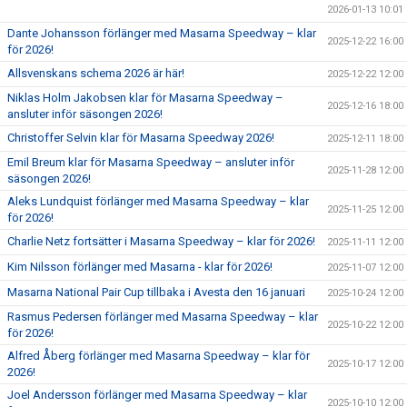
2026-01-13 10:01
Dante Johansson förlänger med Masarna Speedway – klar
2025-12-22 16:00
för 2026!
Allsvenskans schema 2026 är här!
2025-12-22 12:00
Niklas Holm Jakobsen klar för Masarna Speedway –
2025-12-16 18:00
ansluter inför säsongen 2026!
Christoffer Selvin klar för Masarna Speedway 2026!
2025-12-11 18:00
Emil Breum klar för Masarna Speedway – ansluter inför
2025-11-28 12:00
säsongen 2026!
Aleks Lundquist förlänger med Masarna Speedway – klar
2025-11-25 12:00
för 2026!
Charlie Netz fortsätter i Masarna Speedway – klar för 2026!
2025-11-11 12:00
Kim Nilsson förlänger med Masarna - klar för 2026!
2025-11-07 12:00
Masarna National Pair Cup tillbaka i Avesta den 16 januari
2025-10-24 12:00
Rasmus Pedersen förlänger med Masarna Speedway – klar
2025-10-22 12:00
för 2026!
Alfred Åberg förlänger med Masarna Speedway – klar för
2025-10-17 12:00
2026!
Joel Andersson förlänger med Masarna Speedway – klar
2025-10-10 12:00