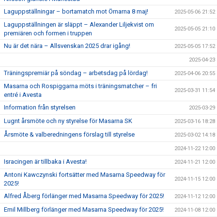
Laguppställningar – bortamatch mot Örnarna 8 maj!
2025-05-06 21:52
Laguppställningen är släppt – Alexander Liljekvist om
2025-05-05 21:10
premiären och formen i truppen
Nu är det nära – Allsvenskan 2025 drar igång!
2025-05-05 17:52
2025-04-23
Träningspremiär på söndag – arbetsdag på lördag!
2025-04-06 20:55
Masarna och Rospiggarna möts i träningsmatcher – fri
2025-03-31 11:54
entré i Avesta
Information från styrelsen
2025-03-29
Lugnt årsmöte och ny styrelse för Masarna SK
2025-03-16 18:28
Årsmöte & valberedningens förslag till styrelse
2025-03-02 14:18
2024-11-22 12:00
Isracingen är tillbaka i Avesta!
2024-11-21 12:00
Antoni Kawczynski fortsätter med Masarna Speedway för
2024-11-15 12:00
2025!
Alfred Åberg förlänger med Masarna Speedway för 2025!
2024-11-12 12:00
Emil Millberg förlänger med Masarna Speedway för 2025!
2024-11-08 12:00