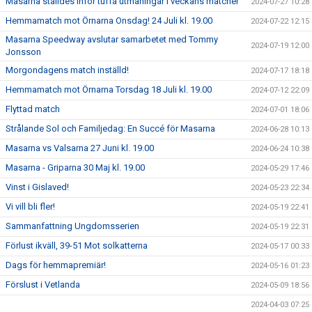
Masarna ställdes inför tuffa utmaningar i veckans matcher
2024-07-27 10:28
Hemmamatch mot Örnarna Onsdag! 24 Juli kl. 19.00
2024-07-22 12:15
Masarna Speedway avslutar samarbetet med Tommy
2024-07-19 12:00
Jonsson
Morgondagens match inställd!
2024-07-17 18:18
Hemmamatch mot Örnarna Torsdag 18 Juli kl. 19.00
2024-07-12 22:09
Flyttad match
2024-07-01 18:06
Strålande Sol och Familjedag: En Succé för Masarna
2024-06-28 10:13
Masarna vs Valsarna 27 Juni kl. 19.00
2024-06-24 10:38
Masarna - Griparna 30 Maj kl. 19.00
2024-05-29 17:46
Vinst i Gislaved!
2024-05-23 22:34
Vi vill bli fler!
2024-05-19 22:41
Sammanfattning Ungdomsserien
2024-05-19 22:31
Förlust ikväll, 39-51 Mot solkatterna
2024-05-17 00:33
Dags för hemmapremiär!
2024-05-16 01:23
Förslust i Vetlanda
2024-05-09 18:56
2024-04-03 07:25