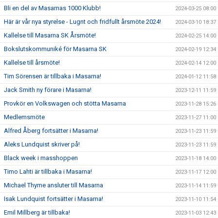
Bli en del av Masarnas 1000 Klubb!
2024-03-25 08:00
Här är vår nya styrelse - Lugnt och fridfullt årsmöte 2024!
2024-03-10 18:37
Kallelse till Masarna SK Årsmöte!
2024-02-25 14:00
Bokslutskommuniké för Masarna SK
2024-02-19 12:34
Kallelse till årsmöte!
2024-02-14 12:00
Tim Sörensen är tillbaka i Masarna!
2024-01-12 11:58
Jack Smith ny förare i Masarna!
2023-12-11 11:59
Provkör en Volkswagen och stötta Masarna
2023-11-28 15:26
Medlemsmöte
2023-11-27 11:00
Alfred Åberg fortsätter i Masarna!
2023-11-23 11:59
Aleks Lundquist skriver på!
2023-11-23 11:59
Black week i masshoppen
2023-11-18 14:00
Timo Lahti är tillbaka i Masarna!
2023-11-17 12:00
Michael Thyme ansluter till Masarna
2023-11-14 11:59
Isak Lundquist fortsätter i Masarna!
2023-11-10 11:54
Emil Millberg är tillbaka!
2023-11-03 12:43