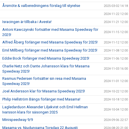
Årsmöte & valberedningens förslag till styrelse
2025-03-02 14:18
2024-11-22 12:00
Isracingen är tillbaka i Avesta!
2024-11-21 12:00
Antoni Kawczynski fortsätter med Masarna Speedway för
2024-11-15 12:00
2025!
Alfred Åberg förlänger med Masarna Speedway för 2025!
2024-11-12 12:00
Emil Millberg förlänger med Masarna Speedway för 2025!
2024-11-08 12:00
Eddie Bock förlänger med Masarna Speedway 2025!
2024-11-06 12:00
Charlie Netz och Dante Johansson klara för Masarna
2024-11-03 16:00
Speedway 2025!
Rasmus Pedersen fortsätter sin resa med Masarna
2024-11-01 12:00
Speedway 2025!
Joel Andersson klar för Masarna Speedway 2025!
2024-10-22 12:00
Philip Hellström Bängs förlänger med Masarna!
2024-10-18 12:00
Lagledarduon Alexander Liljekvist och Emil Hellman
2024-10-04 12:00
Ivarsson klara för säsongen 2025
Minispeedway 9/9
2024-09-06 22:57
Masarna vs. Njudungarna Torsdag 22 Augusti
2024-08-20 21:00