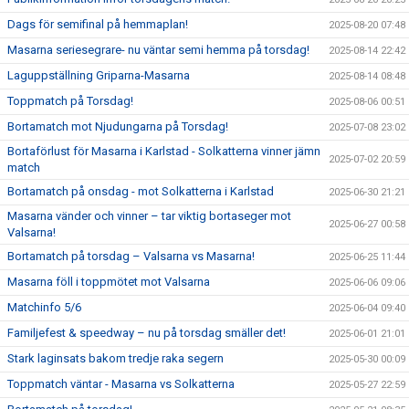
Dags för semifinal på hemmaplan!
2025-08-20 07:48
Masarna seriesegrare- nu väntar semi hemma på torsdag!
2025-08-14 22:42
Laguppställning Griparna-Masarna
2025-08-14 08:48
Toppmatch på Torsdag!
2025-08-06 00:51
Bortamatch mot Njudungarna på Torsdag!
2025-07-08 23:02
Bortaförlust för Masarna i Karlstad - Solkatterna vinner jämn
2025-07-02 20:59
match
Bortamatch på onsdag - mot Solkatterna i Karlstad
2025-06-30 21:21
Masarna vänder och vinner – tar viktig bortaseger mot
2025-06-27 00:58
Valsarna!
Bortamatch på torsdag – Valsarna vs Masarna!
2025-06-25 11:44
Masarna föll i toppmötet mot Valsarna
2025-06-06 09:06
Matchinfo 5/6
2025-06-04 09:40
Familjefest & speedway – nu på torsdag smäller det!
2025-06-01 21:01
Stark laginsats bakom tredje raka segern
2025-05-30 00:09
Toppmatch väntar - Masarna vs Solkatterna
2025-05-27 22:59