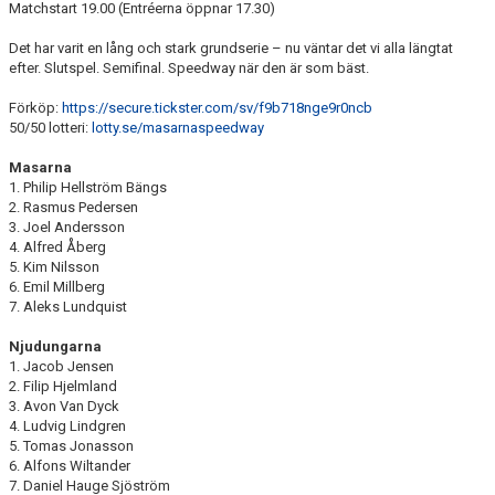
Matchstart 19.00 (Entréerna öppnar 17.30)
BILDGALLERI
Det har varit en lång och stark grundserie – nu väntar det vi alla längtat
DOKUMENT
efter. Slutspel. Semifinal. Speedway när den är som bäst.
Förköp:
https://secure.tickster.com/sv/f9b718nge9r0ncb
50/50 lotteri:
lotty.se/masarnaspeedway
Masarna
1. Philip Hellström Bängs
2. Rasmus Pedersen
3. Joel Andersson
4. Alfred Åberg
5. Kim Nilsson
6. Emil Millberg
7. Aleks Lundquist
Njudungarna
1. Jacob Jensen
2. Filip Hjelmland
3. Avon Van Dyck
4. Ludvig Lindgren
5. Tomas Jonasson
6. Alfons Wiltander
7. Daniel Hauge Sjöström