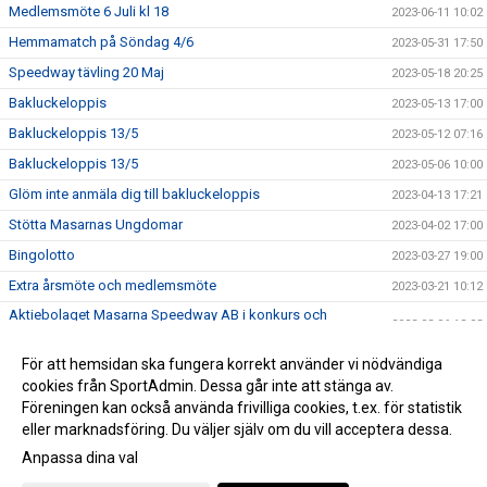
Medlemsmöte 6 Juli kl 18
2023-06-11 10:02
Hemmamatch på Söndag 4/6
2023-05-31 17:50
Speedway tävling 20 Maj
2023-05-18 20:25
Bakluckeloppis
2023-05-13 17:00
Bakluckeloppis 13/5
2023-05-12 07:16
Bakluckeloppis 13/5
2023-05-06 10:00
Glöm inte anmäla dig till bakluckeloppis
2023-04-13 17:21
Stötta Masarnas Ungdomar
2023-04-02 17:00
Bingolotto
2023-03-27 19:00
Extra årsmöte och medlemsmöte
2023-03-21 10:12
Aktiebolaget Masarna Speedway AB i konkurs och
2023-03-06 13:03
föreningen Masarna SK lever vidare!
Medlemmar kallas till extra årsmöte
För att hemsidan ska fungera korrekt använder vi nödvändiga
2023-03-03 13:00
cookies från SportAdmin. Dessa går inte att stänga av.
Ny styrelse i Masarna
2023-03-02 10:50
Föreningen kan också använda frivilliga cookies, t.ex. för statistik
eller marknadsföring. Du väljer själv om du vill acceptera dessa.
Anpassa dina val