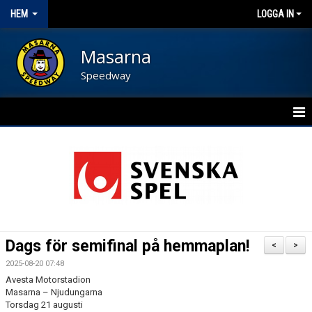
HEM
LOGGA IN
Masarna
Speedway
HEM
BLI FUNKTIONÄR
NYHETER
KALENDER
Dags för semifinal på hemmaplan!
<
>
OM FÖRENINGEN
2025-08-20 07:48
Avesta Motorstadion
KONTAKT
Masarna – Njudungarna
Torsdag 21 augusti