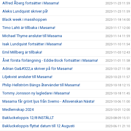
Alfred Åberg fortsätter i Masarna!
2023-11-23 11:59
Aleks Lundquist skriver på!
2023-11-23 11:59
Black week i masshoppen
2023-11-18 14:00
Timo Lahti är tillbaka i Masarna!
2023-11-17 12:00
Michael Thyme ansluter till Masarna
2023-11-14 11:59
Isak Lundquist fortsätter i Masarna!
2023-11-10 11:54
Emil Millberg är tillbaka!
2023-11-03 12:43
Året första förlängning - Eddie Bock fortsätter i Masarna!
2023-11-01 11:58
Adrian Ga&#322;a skriver på för Masarna!
2023-10-27 11:58
Liljekvist ansluter till Masarna!
2023-10-23 11:57
Philip Hellström Bängs återvänder till Masarna!
2023-10-18 12:15
Tommy Jonsson ny lagledare i Masarna!
2023-10-18 11:45
Masarna får grönt ljus från Svemo - Allsvenskan Nästa!
2023-10-06 11:00
Medlemskap 2024
2023-10-01 12:00
Bakluckeloppis 12/8 INSTÄLLT
2023-08-09 15:51
Bakluckeloppis flyttat datum till 12 Augusti
2023-06-11 21:10