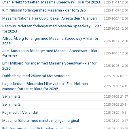
Charlie Netz fortsätter i Masarna Speedway – klar för 2026!
2025-11-11 12:00
Kim Nilsson förlänger med Masarna - klar för 2026!
2025-11-07 12:00
Masarna National Pair Cup tillbaka i Avesta den 16 januari
2025-10-24 12:00
Rasmus Pedersen förlänger med Masarna Speedway – klar
2025-10-22 12:00
för 2026!
Alfred Åberg förlänger med Masarna Speedway – klar för
2025-10-17 12:00
2026!
Joel Andersson förlänger med Masarna Speedway – klar
2025-10-10 12:00
för 2026!
Emil Millberg förlänger med Masarna Speedway - klar för
2025-10-03 12:00
2026!
Dubbelhelg med 250cc på Motorstadion!
2025-09-07 07:31
Lagledarduon Alexander Liljekvist och Emil Hellman
2025-09-05 14:11
Ivarsson fortsätter, klara för 2026!
Semifinal 2
2025-08-28 21:37
Semifinal 2
2025-08-26 20:31
Följ med till Vetlanda!
2025-08-22 19:11
Masarna förlorar med minsta möjliga marginal
2025-08-22 10:47
Publikinformation inför torsdagens match!
2025-08-20 20:25