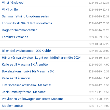
Vinst i Gislaved!
2024-05-23 22:34
Vi vill bli fler!
2024-05-19 22:41
Sammanfattning Ungdomsserien
2024-05-19 22:31
Förlust ikväll, 39-51 Mot solkatterna
2024-05-17 00:33
Dags för hemmapremiär!
2024-05-16 01:23
Förslust i Vetlanda
2024-05-09 18:56
2024-04-03 07:25
Bli en del av Masarnas 1000 Klubb!
2024-03-25 08:00
Här är vår nya styrelse - Lugnt och fridfullt årsmöte 2024!
2024-03-10 18:37
Kallelse till Masarna SK Årsmöte!
2024-02-25 14:00
Bokslutskommuniké för Masarna SK
2024-02-19 12:34
Kallelse till årsmöte!
2024-02-14 12:00
Tim Sörensen är tillbaka i Masarna!
2024-01-12 11:58
Jack Smith ny förare i Masarna!
2023-12-11 11:59
Provkör en Volkswagen och stötta Masarna
2023-11-28 15:26
Medlemsmöte
2023-11-27 11:00