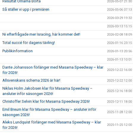
Resultat Örnarna Borta
2026-05-07 21:30
Så ställer vi upp i premiären
2026-05-06 07:13
2026-03-29 19:32
2026-03-13 15:15
Ni efterfrågade mer Isracing, här kommer det!
2026-02-08 18:09
Total succé för dagens tävling!
2026-01-16 23:15
Publikinformation
2026-01-13 20:56
2026-01-13 10:01
Dante Johansson förlänger med Masarna Speedway – klar
2025-12-22 16:00
för 2026!
Allsvenskans schema 2026 är här!
2025-12-22 12:00
Niklas Holm Jakobsen klar för Masarna Speedway –
2025-12-16 18:00
ansluter inför säsongen 2026!
Christoffer Selvin klar för Masarna Speedway 2026!
2025-12-11 18:00
Emil Breum klar för Masarna Speedway – ansluter inför
2025-11-28 12:00
säsongen 2026!
Aleks Lundquist förlänger med Masarna Speedway – klar
2025-11-25 12:00
för 2026!