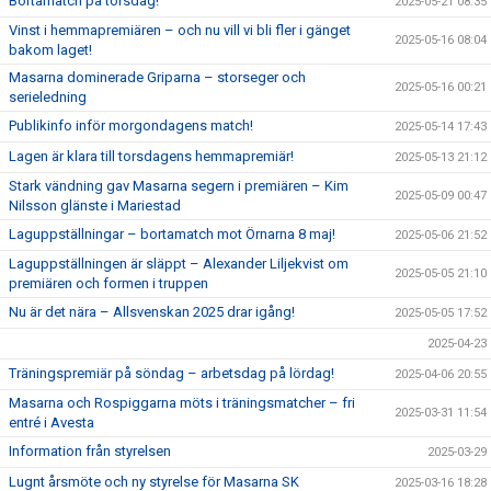
Bortamatch på torsdag!
2025-05-21 08:35
Vinst i hemmapremiären – och nu vill vi bli fler i gänget
2025-05-16 08:04
bakom laget!
Masarna dominerade Griparna – storseger och
2025-05-16 00:21
serieledning
Publikinfo inför morgondagens match!
2025-05-14 17:43
Lagen är klara till torsdagens hemmapremiär!
2025-05-13 21:12
Stark vändning gav Masarna segern i premiären – Kim
2025-05-09 00:47
Nilsson glänste i Mariestad
Laguppställningar – bortamatch mot Örnarna 8 maj!
2025-05-06 21:52
Laguppställningen är släppt – Alexander Liljekvist om
2025-05-05 21:10
premiären och formen i truppen
Nu är det nära – Allsvenskan 2025 drar igång!
2025-05-05 17:52
2025-04-23
Träningspremiär på söndag – arbetsdag på lördag!
2025-04-06 20:55
Masarna och Rospiggarna möts i träningsmatcher – fri
2025-03-31 11:54
entré i Avesta
Information från styrelsen
2025-03-29
Lugnt årsmöte och ny styrelse för Masarna SK
2025-03-16 18:28