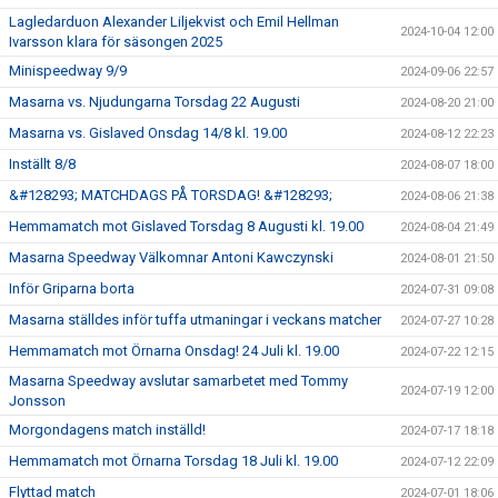
Lagledarduon Alexander Liljekvist och Emil Hellman
2024-10-04 12:00
Ivarsson klara för säsongen 2025
Minispeedway 9/9
2024-09-06 22:57
Masarna vs. Njudungarna Torsdag 22 Augusti
2024-08-20 21:00
Masarna vs. Gislaved Onsdag 14/8 kl. 19.00
2024-08-12 22:23
Inställt 8/8
2024-08-07 18:00
&#128293; MATCHDAGS PÅ TORSDAG! &#128293;
2024-08-06 21:38
Hemmamatch mot Gislaved Torsdag 8 Augusti kl. 19.00
2024-08-04 21:49
Masarna Speedway Välkomnar Antoni Kawczynski
2024-08-01 21:50
Inför Griparna borta
2024-07-31 09:08
Masarna ställdes inför tuffa utmaningar i veckans matcher
2024-07-27 10:28
Hemmamatch mot Örnarna Onsdag! 24 Juli kl. 19.00
2024-07-22 12:15
Masarna Speedway avslutar samarbetet med Tommy
2024-07-19 12:00
Jonsson
Morgondagens match inställd!
2024-07-17 18:18
Hemmamatch mot Örnarna Torsdag 18 Juli kl. 19.00
2024-07-12 22:09
Flyttad match
2024-07-01 18:06