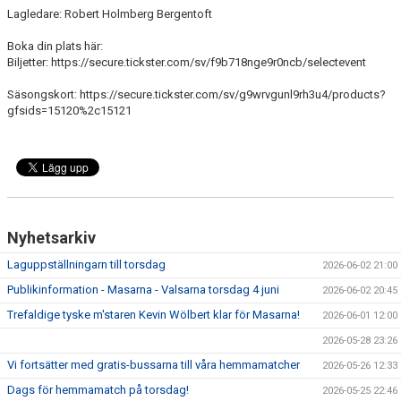
Lagledare: Robert Holmberg Bergentoft
Boka din plats här:
Biljetter: https://secure.tickster.com/sv/f9b718nge9r0ncb/selectevent
Säsongskort: https://secure.tickster.com/sv/g9wrvgunl9rh3u4/products?
gfsids=15120%2c15121
Nyhetsarkiv
Laguppställningarn till torsdag
2026-06-02 21:00
Publikinformation - Masarna - Valsarna torsdag 4 juni
2026-06-02 20:45
Trefaldige tyske m'staren Kevin Wölbert klar för Masarna!
2026-06-01 12:00
2026-05-28 23:26
Vi fortsätter med gratis-bussarna till våra hemmamatcher
2026-05-26 12:33
Dags för hemmamatch på torsdag!
2026-05-25 22:46