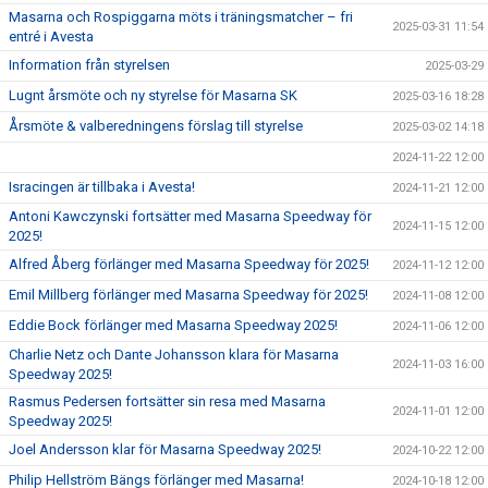
Masarna och Rospiggarna möts i träningsmatcher – fri
2025-03-31 11:54
entré i Avesta
Information från styrelsen
2025-03-29
Lugnt årsmöte och ny styrelse för Masarna SK
2025-03-16 18:28
Årsmöte & valberedningens förslag till styrelse
2025-03-02 14:18
2024-11-22 12:00
Isracingen är tillbaka i Avesta!
2024-11-21 12:00
Antoni Kawczynski fortsätter med Masarna Speedway för
2024-11-15 12:00
2025!
Alfred Åberg förlänger med Masarna Speedway för 2025!
2024-11-12 12:00
Emil Millberg förlänger med Masarna Speedway för 2025!
2024-11-08 12:00
Eddie Bock förlänger med Masarna Speedway 2025!
2024-11-06 12:00
Charlie Netz och Dante Johansson klara för Masarna
2024-11-03 16:00
Speedway 2025!
Rasmus Pedersen fortsätter sin resa med Masarna
2024-11-01 12:00
Speedway 2025!
Joel Andersson klar för Masarna Speedway 2025!
2024-10-22 12:00
Philip Hellström Bängs förlänger med Masarna!
2024-10-18 12:00