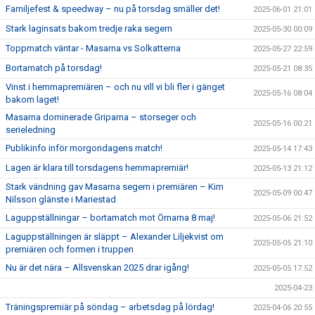
Familjefest & speedway – nu på torsdag smäller det!
2025-06-01 21:01
Stark laginsats bakom tredje raka segern
2025-05-30 00:09
Toppmatch väntar - Masarna vs Solkatterna
2025-05-27 22:59
Bortamatch på torsdag!
2025-05-21 08:35
Vinst i hemmapremiären – och nu vill vi bli fler i gänget
2025-05-16 08:04
bakom laget!
Masarna dominerade Griparna – storseger och
2025-05-16 00:21
serieledning
Publikinfo inför morgondagens match!
2025-05-14 17:43
Lagen är klara till torsdagens hemmapremiär!
2025-05-13 21:12
Stark vändning gav Masarna segern i premiären – Kim
2025-05-09 00:47
Nilsson glänste i Mariestad
Laguppställningar – bortamatch mot Örnarna 8 maj!
2025-05-06 21:52
Laguppställningen är släppt – Alexander Liljekvist om
2025-05-05 21:10
premiären och formen i truppen
Nu är det nära – Allsvenskan 2025 drar igång!
2025-05-05 17:52
2025-04-23
Träningspremiär på söndag – arbetsdag på lördag!
2025-04-06 20:55