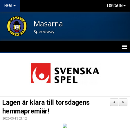
HEM
LOGGA IN
Masarna
Speedway
HEM
BLI FUNKTIONÄR
NYHETER
KALENDER
Lagen är klara till torsdagens
<
>
OM FÖRENINGEN
hemmapremiär!
2025-05-13 21:12
KONTAKT