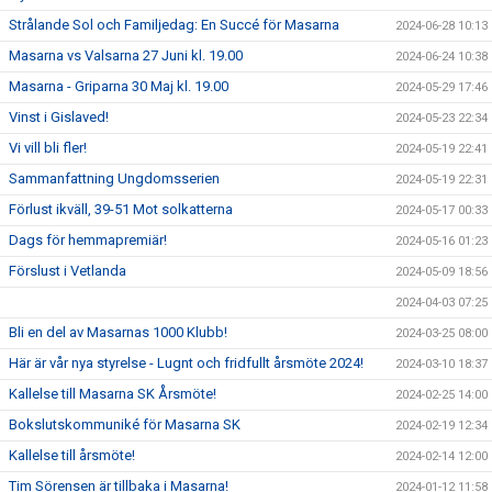
Strålande Sol och Familjedag: En Succé för Masarna
2024-06-28 10:13
Masarna vs Valsarna 27 Juni kl. 19.00
2024-06-24 10:38
Masarna - Griparna 30 Maj kl. 19.00
2024-05-29 17:46
Vinst i Gislaved!
2024-05-23 22:34
Vi vill bli fler!
2024-05-19 22:41
Sammanfattning Ungdomsserien
2024-05-19 22:31
Förlust ikväll, 39-51 Mot solkatterna
2024-05-17 00:33
Dags för hemmapremiär!
2024-05-16 01:23
Förslust i Vetlanda
2024-05-09 18:56
2024-04-03 07:25
Bli en del av Masarnas 1000 Klubb!
2024-03-25 08:00
Här är vår nya styrelse - Lugnt och fridfullt årsmöte 2024!
2024-03-10 18:37
Kallelse till Masarna SK Årsmöte!
2024-02-25 14:00
Bokslutskommuniké för Masarna SK
2024-02-19 12:34
Kallelse till årsmöte!
2024-02-14 12:00
Tim Sörensen är tillbaka i Masarna!
2024-01-12 11:58