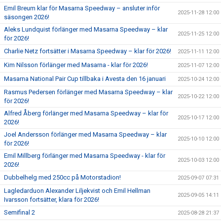
Emil Breum klar för Masarna Speedway – ansluter inför
2025-11-28 12:00
säsongen 2026!
Aleks Lundquist förlänger med Masarna Speedway – klar
2025-11-25 12:00
för 2026!
Charlie Netz fortsätter i Masarna Speedway – klar för 2026!
2025-11-11 12:00
Kim Nilsson förlänger med Masarna - klar för 2026!
2025-11-07 12:00
Masarna National Pair Cup tillbaka i Avesta den 16 januari
2025-10-24 12:00
Rasmus Pedersen förlänger med Masarna Speedway – klar
2025-10-22 12:00
för 2026!
Alfred Åberg förlänger med Masarna Speedway – klar för
2025-10-17 12:00
2026!
Joel Andersson förlänger med Masarna Speedway – klar
2025-10-10 12:00
för 2026!
Emil Millberg förlänger med Masarna Speedway - klar för
2025-10-03 12:00
2026!
Dubbelhelg med 250cc på Motorstadion!
2025-09-07 07:31
Lagledarduon Alexander Liljekvist och Emil Hellman
2025-09-05 14:11
Ivarsson fortsätter, klara för 2026!
Semifinal 2
2025-08-28 21:37