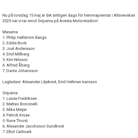
BILDGALLERI
Nu på torsdag 15 maj är det äntligen dags för hemmapremiär i Allsvenskan
DOKUMENT
2025 när vi tar emot Griparna på Avesta Motorstadion!
Masarna
1. Philip Hellström Bängs
2. Eddie Bock
3. Joel Andersson
4. Emil Millberg
5. Kim Nilsson
6. Alfred Åberg
7. Dante Johansson
Lagledare: Alexander Liljekvist, Emil Hellman Ivarsson
Griparna
1. Lasse Fredriksen
2. Matteo Boncinelli
3. Mika Meijer
4. Patrick Kruse
5. Rune Thorst
6. Alexander Jacobsson Sundkvist
7. Elliot Carlmark