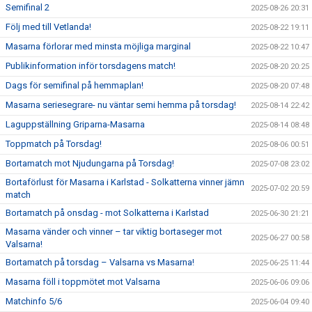
Semifinal 2
2025-08-26 20:31
Följ med till Vetlanda!
2025-08-22 19:11
Masarna förlorar med minsta möjliga marginal
2025-08-22 10:47
Publikinformation inför torsdagens match!
2025-08-20 20:25
Dags för semifinal på hemmaplan!
2025-08-20 07:48
Masarna seriesegrare- nu väntar semi hemma på torsdag!
2025-08-14 22:42
Laguppställning Griparna-Masarna
2025-08-14 08:48
Toppmatch på Torsdag!
2025-08-06 00:51
Bortamatch mot Njudungarna på Torsdag!
2025-07-08 23:02
Bortaförlust för Masarna i Karlstad - Solkatterna vinner jämn
2025-07-02 20:59
match
Bortamatch på onsdag - mot Solkatterna i Karlstad
2025-06-30 21:21
Masarna vänder och vinner – tar viktig bortaseger mot
2025-06-27 00:58
Valsarna!
Bortamatch på torsdag – Valsarna vs Masarna!
2025-06-25 11:44
Masarna föll i toppmötet mot Valsarna
2025-06-06 09:06
Matchinfo 5/6
2025-06-04 09:40