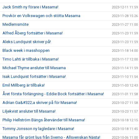
Jack Smith ny förare i Masarna!
2023-12-11 11:59
Provkör en Volkswagen och stötta Masarna
2023-11-28 15:26
Medlemsmöte
2023-11-27 11:00
Alfred Åberg fortsätter i Masarna!
2023-11-23 11:59
Aleks Lundquist skriver på!
2023-11-23 11:59
Black week i masshoppen
2023-11-18 14:00
Timo Lahti är tillbaka i Masarna!
2023-11-17 12:00
Michael Thyme ansluter till Masarna
2023-11-14 11:59
Isak Lundquist fortsätter i Masarna!
2023-11-10 11:54
Emil Millberg är tillbaka!
2023-11-03 12:43
Året första förlängning - Eddie Bock fortsätter i Masarna!
2023-11-01 11:58
Adrian Ga&#322;a skriver på för Masarna!
2023-10-27 11:58
Liljekvist ansluter till Masarna!
2023-10-23 11:57
Philip Hellström Bängs återvänder till Masarna!
2023-10-18 12:15
Tommy Jonsson ny lagledare i Masarna!
2023-10-18 11:45
Masarna får grönt ljus från Svemo - Allsvenskan Nästa!
2023-10-06 11:00