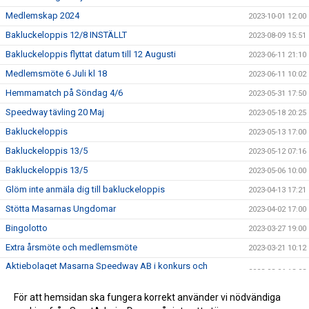
Medlemskap 2024
2023-10-01 12:00
Bakluckeloppis 12/8 INSTÄLLT
2023-08-09 15:51
Bakluckeloppis flyttat datum till 12 Augusti
2023-06-11 21:10
Medlemsmöte 6 Juli kl 18
2023-06-11 10:02
Hemmamatch på Söndag 4/6
2023-05-31 17:50
Speedway tävling 20 Maj
2023-05-18 20:25
Bakluckeloppis
2023-05-13 17:00
Bakluckeloppis 13/5
2023-05-12 07:16
Bakluckeloppis 13/5
2023-05-06 10:00
Glöm inte anmäla dig till bakluckeloppis
2023-04-13 17:21
Stötta Masarnas Ungdomar
2023-04-02 17:00
Bingolotto
2023-03-27 19:00
Extra årsmöte och medlemsmöte
2023-03-21 10:12
Aktiebolaget Masarna Speedway AB i konkurs och
2023-03-06 13:03
föreningen Masarna SK lever vidare!
Medlemmar kallas till extra årsmöte
För att hemsidan ska fungera korrekt använder vi nödvändiga
2023-03-03 13:00