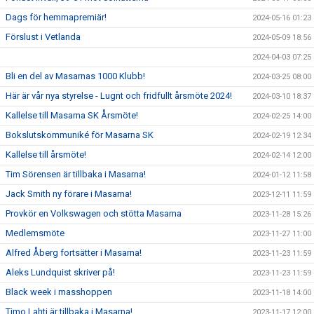
Dags för hemmapremiär!
2024-05-16 01:23
Förslust i Vetlanda
2024-05-09 18:56
2024-04-03 07:25
Bli en del av Masarnas 1000 Klubb!
2024-03-25 08:00
Här är vår nya styrelse - Lugnt och fridfullt årsmöte 2024!
2024-03-10 18:37
Kallelse till Masarna SK Årsmöte!
2024-02-25 14:00
Bokslutskommuniké för Masarna SK
2024-02-19 12:34
Kallelse till årsmöte!
2024-02-14 12:00
Tim Sörensen är tillbaka i Masarna!
2024-01-12 11:58
Jack Smith ny förare i Masarna!
2023-12-11 11:59
Provkör en Volkswagen och stötta Masarna
2023-11-28 15:26
Medlemsmöte
2023-11-27 11:00
Alfred Åberg fortsätter i Masarna!
2023-11-23 11:59
Aleks Lundquist skriver på!
2023-11-23 11:59
Black week i masshoppen
2023-11-18 14:00
Timo Lahti är tillbaka i Masarna!
2023-11-17 12:00