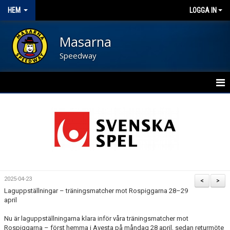
HEM
LOGGA IN
Masarna
Speedway
HEM
BLI FUNKTIONÄR
NYHETER
KALENDER
2025-04-23
<
>
Laguppställningar – träningsmatcher mot Rospiggarna 28–29
OM FÖRENINGEN
april
KONTAKT
Nu är laguppställningarna klara inför våra träningsmatcher mot
Rospiggarna – först hemma i Avesta på måndag 28 april, sedan returmöte