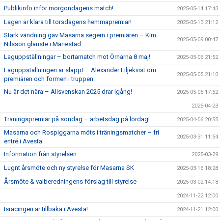
Publikinfo inför morgondagens match!
2025-05-14 17:43
Lagen är klara till torsdagens hemmapremiär!
2025-05-13 21:12
Stark vändning gav Masarna segern i premiären – Kim
2025-05-09 00:47
Nilsson glänste i Mariestad
Laguppställningar – bortamatch mot Örnarna 8 maj!
2025-05-06 21:52
Laguppställningen är släppt – Alexander Liljekvist om
2025-05-05 21:10
premiären och formen i truppen
Nu är det nära – Allsvenskan 2025 drar igång!
2025-05-05 17:52
2025-04-23
Träningspremiär på söndag – arbetsdag på lördag!
2025-04-06 20:55
Masarna och Rospiggarna möts i träningsmatcher – fri
2025-03-31 11:54
entré i Avesta
Information från styrelsen
2025-03-29
Lugnt årsmöte och ny styrelse för Masarna SK
2025-03-16 18:28
Årsmöte & valberedningens förslag till styrelse
2025-03-02 14:18
2024-11-22 12:00
Isracingen är tillbaka i Avesta!
2024-11-21 12:00