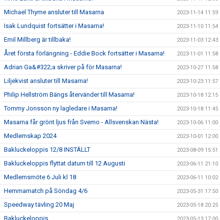
Michael Thyme ansluter till Masarna
2023-11-14 11:59
Isak Lundquist fortsätter i Masarna!
2023-11-10 11:54
Emil Millberg är tillbaka!
2023-11-03 12:43
Året första förlängning - Eddie Bock fortsätter i Masarna!
2023-11-01 11:58
Adrian Ga&#322;a skriver på för Masarna!
2023-10-27 11:58
Liljekvist ansluter till Masarna!
2023-10-23 11:57
Philip Hellström Bängs återvänder till Masarna!
2023-10-18 12:15
Tommy Jonsson ny lagledare i Masarna!
2023-10-18 11:45
Masarna får grönt ljus från Svemo - Allsvenskan Nästa!
2023-10-06 11:00
Medlemskap 2024
2023-10-01 12:00
Bakluckeloppis 12/8 INSTÄLLT
2023-08-09 15:51
Bakluckeloppis flyttat datum till 12 Augusti
2023-06-11 21:10
Medlemsmöte 6 Juli kl 18
2023-06-11 10:02
Hemmamatch på Söndag 4/6
2023-05-31 17:50
Speedway tävling 20 Maj
2023-05-18 20:25
Bakluckeloppis
2023-05-13 17:00