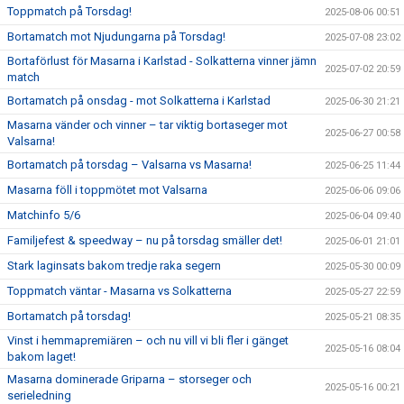
Toppmatch på Torsdag!
2025-08-06 00:51
Bortamatch mot Njudungarna på Torsdag!
2025-07-08 23:02
Bortaförlust för Masarna i Karlstad - Solkatterna vinner jämn
2025-07-02 20:59
match
Bortamatch på onsdag - mot Solkatterna i Karlstad
2025-06-30 21:21
Masarna vänder och vinner – tar viktig bortaseger mot
2025-06-27 00:58
Valsarna!
Bortamatch på torsdag – Valsarna vs Masarna!
2025-06-25 11:44
Masarna föll i toppmötet mot Valsarna
2025-06-06 09:06
Matchinfo 5/6
2025-06-04 09:40
Familjefest & speedway – nu på torsdag smäller det!
2025-06-01 21:01
Stark laginsats bakom tredje raka segern
2025-05-30 00:09
Toppmatch väntar - Masarna vs Solkatterna
2025-05-27 22:59
Bortamatch på torsdag!
2025-05-21 08:35
Vinst i hemmapremiären – och nu vill vi bli fler i gänget
2025-05-16 08:04
bakom laget!
Masarna dominerade Griparna – storseger och
2025-05-16 00:21
serieledning