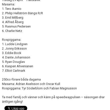
Masarna:
1. Tero Aarnio
2. Philip Hellström Bängs R/R
3. Emil Millberg
4. Alfred Åberg
5. Rasmus Pedersen
6. Charlie Netz
Rospiggarna:
1. Ludde Lindgren
2. Jonny Eriksson
3. Eddie Bock
4. Dante Johansson
5. Ryan Douglas
6. Kasperi Ahvenianen
7. Elliot Carlmark
250cc-förare båda dagarna
Masarna: Adrian Axelsson och Oscar Kull
Rospiggarna: Tyr Söderblom och Fabian Magnusson
Ta med familj och vänner och känn på speedwaypulsen – säsongen drar
äntligen igång!