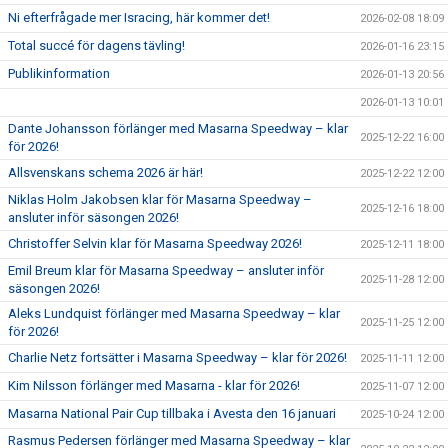
Ni efterfrågade mer Isracing, här kommer det!
2026-02-08 18:09
Total succé för dagens tävling!
2026-01-16 23:15
Publikinformation
2026-01-13 20:56
2026-01-13 10:01
Dante Johansson förlänger med Masarna Speedway – klar
2025-12-22 16:00
för 2026!
Allsvenskans schema 2026 är här!
2025-12-22 12:00
Niklas Holm Jakobsen klar för Masarna Speedway –
2025-12-16 18:00
ansluter inför säsongen 2026!
Christoffer Selvin klar för Masarna Speedway 2026!
2025-12-11 18:00
Emil Breum klar för Masarna Speedway – ansluter inför
2025-11-28 12:00
säsongen 2026!
Aleks Lundquist förlänger med Masarna Speedway – klar
2025-11-25 12:00
för 2026!
Charlie Netz fortsätter i Masarna Speedway – klar för 2026!
2025-11-11 12:00
Kim Nilsson förlänger med Masarna - klar för 2026!
2025-11-07 12:00
Masarna National Pair Cup tillbaka i Avesta den 16 januari
2025-10-24 12:00
Rasmus Pedersen förlänger med Masarna Speedway – klar