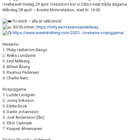
BILDGALLERI
i Hallstavik tisdag 29 april. Dessutom kör vi 250cc-heat båda dagarna.
Måndag 28 april – Avesta Motorstadion, start kl. 19.00
DOKUMENT
Fri entré – alla är välkomna!
50/50-lotteri:
https://lotty.se/masarnaspeedway
https://www.avestatidning.com/2025.../masarna-rospiggarna/
Masarna:
1. Philip Hellström Bängs
2. Aleks Lundqvist
3. Emil Millberg
4. Alfred Åberg
5. Rasmus Pedersen
6. Charlie Netz
Rospiggarna:
1. Ludde Lindgren
2. Jonny Eriksson
3. Eddie Bock
4. Dante Johansson
5. Joel Andersson (lån)
6. Elliot Carlmark
7. Kasperi Ahvenianen
Tisdag 29 april – Hallstavik