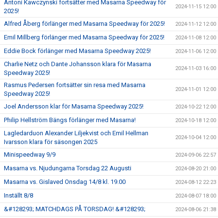
Antoni Kawczynski fortsätter med Masarna Speedway för
2024-11-15 12:00
2025!
Alfred Åberg förlänger med Masarna Speedway för 2025!
2024-11-12 12:00
Emil Millberg förlänger med Masarna Speedway för 2025!
2024-11-08 12:00
Eddie Bock förlänger med Masarna Speedway 2025!
2024-11-06 12:00
Charlie Netz och Dante Johansson klara för Masarna
2024-11-03 16:00
Speedway 2025!
Rasmus Pedersen fortsätter sin resa med Masarna
2024-11-01 12:00
Speedway 2025!
Joel Andersson klar för Masarna Speedway 2025!
2024-10-22 12:00
Philip Hellström Bängs förlänger med Masarna!
2024-10-18 12:00
Lagledarduon Alexander Liljekvist och Emil Hellman
2024-10-04 12:00
Ivarsson klara för säsongen 2025
Minispeedway 9/9
2024-09-06 22:57
Masarna vs. Njudungarna Torsdag 22 Augusti
2024-08-20 21:00
Masarna vs. Gislaved Onsdag 14/8 kl. 19.00
2024-08-12 22:23
Inställt 8/8
2024-08-07 18:00
&#128293; MATCHDAGS PÅ TORSDAG! &#128293;
2024-08-06 21:38