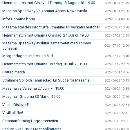
Hemmamatch mot Gislaved Torsdag 8 Augusti kl. 19.00
2024-08-04 21:49
Masarna Speedway Välkomnar Antoni Kawczynski
2024-08-01 21:50
Inför Griparna borta
2024-07-31 09:08
Masarna ställdes inför tuffa utmaningar i veckans matcher
2024-07-27 10:28
Hemmamatch mot Örnarna Onsdag! 24 Juli kl. 19.00
2024-07-22 12:15
Masarna Speedway avslutar samarbetet med Tommy
2024-07-19 12:00
Jonsson
Morgondagens match inställd!
2024-07-17 18:18
Hemmamatch mot Örnarna Torsdag 18 Juli kl. 19.00
2024-07-12 22:09
Flyttad match
2024-07-01 18:06
Strålande Sol och Familjedag: En Succé för Masarna
2024-06-28 10:13
Masarna vs Valsarna 27 Juni kl. 19.00
2024-06-24 10:38
Masarna - Griparna 30 Maj kl. 19.00
2024-05-29 17:46
Vinst i Gislaved!
2024-05-23 22:34
Vi vill bli fler!
2024-05-19 22:41
Sammanfattning Ungdomsserien
2024-05-19 22:31
Förlust ikväll, 39-51 Mot solkatterna
2024-05-17 00:33