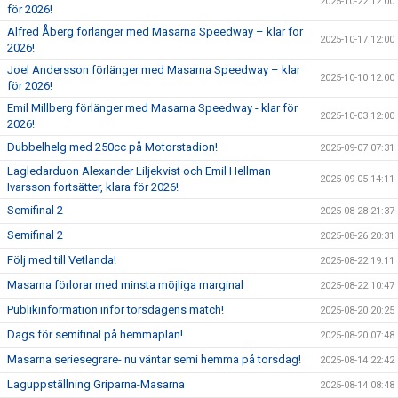
2025-10-22 12:00
för 2026!
Alfred Åberg förlänger med Masarna Speedway – klar för
2025-10-17 12:00
2026!
Joel Andersson förlänger med Masarna Speedway – klar
2025-10-10 12:00
för 2026!
Emil Millberg förlänger med Masarna Speedway - klar för
2025-10-03 12:00
2026!
Dubbelhelg med 250cc på Motorstadion!
2025-09-07 07:31
Lagledarduon Alexander Liljekvist och Emil Hellman
2025-09-05 14:11
Ivarsson fortsätter, klara för 2026!
Semifinal 2
2025-08-28 21:37
Semifinal 2
2025-08-26 20:31
Följ med till Vetlanda!
2025-08-22 19:11
Masarna förlorar med minsta möjliga marginal
2025-08-22 10:47
Publikinformation inför torsdagens match!
2025-08-20 20:25
Dags för semifinal på hemmaplan!
2025-08-20 07:48
Masarna seriesegrare- nu väntar semi hemma på torsdag!
2025-08-14 22:42
Laguppställning Griparna-Masarna
2025-08-14 08:48