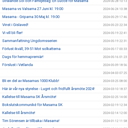
Strålande Sol och Familjedag: En Succé för Masarna
2024-06-28 10:13
Masarna vs Valsarna 27 Juni kl. 19.00
2024-06-24 10:38
Masarna - Griparna 30 Maj kl. 19.00
2024-05-29 17:46
Vinst i Gislaved!
2024-05-23 22:34
Vi vill bli fler!
2024-05-19 22:41
Sammanfattning Ungdomsserien
2024-05-19 22:31
Förlust ikväll, 39-51 Mot solkatterna
2024-05-17 00:33
Dags för hemmapremiär!
2024-05-16 01:23
Förslust i Vetlanda
2024-05-09 18:56
2024-04-03 07:25
Bli en del av Masarnas 1000 Klubb!
2024-03-25 08:00
Här är vår nya styrelse - Lugnt och fridfullt årsmöte 2024!
2024-03-10 18:37
Kallelse till Masarna SK Årsmöte!
2024-02-25 14:00
Bokslutskommuniké för Masarna SK
2024-02-19 12:34
Kallelse till årsmöte!
2024-02-14 12:00
Tim Sörensen är tillbaka i Masarna!
2024-01-12 11:58