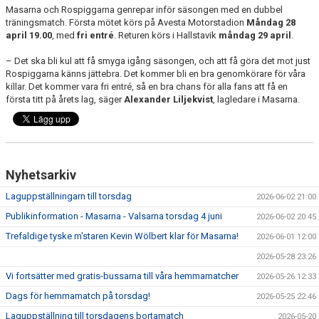
BILDGALLERI
Masarna och Rospiggarna genrepar inför säsongen med en dubbel
träningsmatch. Första mötet körs på Avesta Motorstadion
Måndag 28
april 19.00
, med
fri entré
. Returen körs i Hallstavik
måndag 29 april
.
DOKUMENT
– Det ska bli kul att få smyga igång säsongen, och att få göra det mot just
Rospiggarna känns jättebra. Det kommer bli en bra genomkörare för våra
killar. Det kommer vara fri entré, så en bra chans för alla fans att få en
första titt på årets lag, säger
Alexander Liljekvist
, lagledare i Masarna.
Nyhetsarkiv
Laguppställningarn till torsdag
2026-06-02 21:00
Publikinformation - Masarna - Valsarna torsdag 4 juni
2026-06-02 20:45
Trefaldige tyske m'staren Kevin Wölbert klar för Masarna!
2026-06-01 12:00
2026-05-28 23:26
Vi fortsätter med gratis-bussarna till våra hemmamatcher
2026-05-26 12:33
Dags för hemmamatch på torsdag!
2026-05-25 22:46
Laguppställning till torsdagens bortamatch
2026-05-20