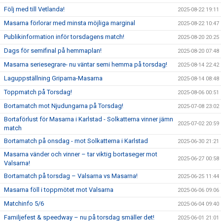
Följ med till Vetlanda!
2025-08-22 19:11
Masarna förlorar med minsta möjliga marginal
2025-08-22 10:47
Publikinformation inför torsdagens match!
2025-08-20 20:25
Dags för semifinal på hemmaplan!
2025-08-20 07:48
Masarna seriesegrare- nu väntar semi hemma på torsdag!
2025-08-14 22:42
Laguppställning Griparna-Masarna
2025-08-14 08:48
Toppmatch på Torsdag!
2025-08-06 00:51
Bortamatch mot Njudungarna på Torsdag!
2025-07-08 23:02
Bortaförlust för Masarna i Karlstad - Solkatterna vinner jämn
2025-07-02 20:59
match
Bortamatch på onsdag - mot Solkatterna i Karlstad
2025-06-30 21:21
Masarna vänder och vinner – tar viktig bortaseger mot
2025-06-27 00:58
Valsarna!
Bortamatch på torsdag – Valsarna vs Masarna!
2025-06-25 11:44
Masarna föll i toppmötet mot Valsarna
2025-06-06 09:06
Matchinfo 5/6
2025-06-04 09:40
Familjefest & speedway – nu på torsdag smäller det!
2025-06-01 21:01