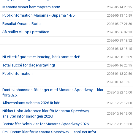
Masarna vinner hemmapremiären!
2026-05-14 23:15
Publikinformation Masarna - Griparna 14/5
2026-05-13 10:59
Resultat Örnarna Borta
2026-05-07 21:30
Så ställer vi upp i premiären
2026-05-06 07:13
2026-03-29 19:32
2026-03-13 15:15
Ni efterfrågade mer Isracing, här kommer det!
2026-02-08 18:09
Total succé för dagens tävling!
2026-01-16 23:15
Publikinformation
2026-01-13 20:56
2026-01-13 10:01
Dante Johansson förlänger med Masarna Speedway – klar
2025-12-22 16:00
för 2026!
Allsvenskans schema 2026 är här!
2025-12-22 12:00
Niklas Holm Jakobsen klar för Masarna Speedway –
2025-12-16 18:00
ansluter inför säsongen 2026!
Christoffer Selvin klar för Masarna Speedway 2026!
2025-12-11 18:00
Emil Breum klar för Masarna Speedway – ansluter inför