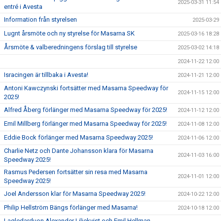
2025-03-31 11:54
entré i Avesta
Information från styrelsen
2025-03-29
Lugnt årsmöte och ny styrelse för Masarna SK
2025-03-16 18:28
Årsmöte & valberedningens förslag till styrelse
2025-03-02 14:18
2024-11-22 12:00
Isracingen är tillbaka i Avesta!
2024-11-21 12:00
Antoni Kawczynski fortsätter med Masarna Speedway för
2024-11-15 12:00
2025!
Alfred Åberg förlänger med Masarna Speedway för 2025!
2024-11-12 12:00
Emil Millberg förlänger med Masarna Speedway för 2025!
2024-11-08 12:00
Eddie Bock förlänger med Masarna Speedway 2025!
2024-11-06 12:00
Charlie Netz och Dante Johansson klara för Masarna
2024-11-03 16:00
Speedway 2025!
Rasmus Pedersen fortsätter sin resa med Masarna
2024-11-01 12:00
Speedway 2025!
Joel Andersson klar för Masarna Speedway 2025!
2024-10-22 12:00
Philip Hellström Bängs förlänger med Masarna!
2024-10-18 12:00
Lagledarduon Alexander Liljekvist och Emil Hellman