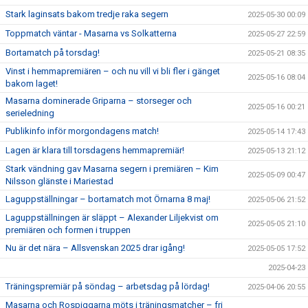
Stark laginsats bakom tredje raka segern
2025-05-30 00:09
Toppmatch väntar - Masarna vs Solkatterna
2025-05-27 22:59
Bortamatch på torsdag!
2025-05-21 08:35
Vinst i hemmapremiären – och nu vill vi bli fler i gänget
2025-05-16 08:04
bakom laget!
Masarna dominerade Griparna – storseger och
2025-05-16 00:21
serieledning
Publikinfo inför morgondagens match!
2025-05-14 17:43
Lagen är klara till torsdagens hemmapremiär!
2025-05-13 21:12
Stark vändning gav Masarna segern i premiären – Kim
2025-05-09 00:47
Nilsson glänste i Mariestad
Laguppställningar – bortamatch mot Örnarna 8 maj!
2025-05-06 21:52
Laguppställningen är släppt – Alexander Liljekvist om
2025-05-05 21:10
premiären och formen i truppen
Nu är det nära – Allsvenskan 2025 drar igång!
2025-05-05 17:52
2025-04-23
Träningspremiär på söndag – arbetsdag på lördag!
2025-04-06 20:55
Masarna och Rospiggarna möts i träningsmatcher – fri