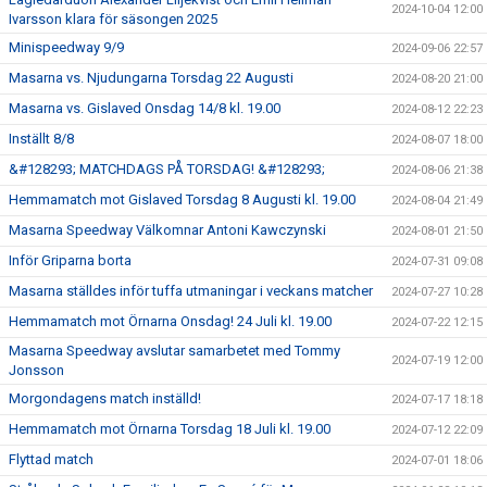
2024-10-04 12:00
Ivarsson klara för säsongen 2025
Minispeedway 9/9
2024-09-06 22:57
Masarna vs. Njudungarna Torsdag 22 Augusti
2024-08-20 21:00
Masarna vs. Gislaved Onsdag 14/8 kl. 19.00
2024-08-12 22:23
Inställt 8/8
2024-08-07 18:00
&#128293; MATCHDAGS PÅ TORSDAG! &#128293;
2024-08-06 21:38
Hemmamatch mot Gislaved Torsdag 8 Augusti kl. 19.00
2024-08-04 21:49
Masarna Speedway Välkomnar Antoni Kawczynski
2024-08-01 21:50
Inför Griparna borta
2024-07-31 09:08
Masarna ställdes inför tuffa utmaningar i veckans matcher
2024-07-27 10:28
Hemmamatch mot Örnarna Onsdag! 24 Juli kl. 19.00
2024-07-22 12:15
Masarna Speedway avslutar samarbetet med Tommy
2024-07-19 12:00
Jonsson
Morgondagens match inställd!
2024-07-17 18:18
Hemmamatch mot Örnarna Torsdag 18 Juli kl. 19.00
2024-07-12 22:09
Flyttad match
2024-07-01 18:06