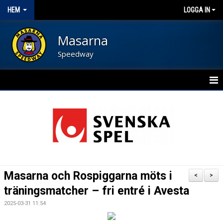
HEM
LOGGA IN
Masarna
Speedway
HEM
BLI FUNKTIONÄR
NYHETER
KALENDER
Masarna och Rospiggarna möts i
<
>
OM FÖRENINGEN
träningsmatcher – fri entré i Avesta
2025-03-31 11:54
KONTAKT