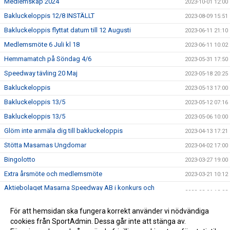
Medlemskap 2024
2023-10-01 12:00
Bakluckeloppis 12/8 INSTÄLLT
2023-08-09 15:51
Bakluckeloppis flyttat datum till 12 Augusti
2023-06-11 21:10
Medlemsmöte 6 Juli kl 18
2023-06-11 10:02
Hemmamatch på Söndag 4/6
2023-05-31 17:50
Speedway tävling 20 Maj
2023-05-18 20:25
Bakluckeloppis
2023-05-13 17:00
Bakluckeloppis 13/5
2023-05-12 07:16
Bakluckeloppis 13/5
2023-05-06 10:00
Glöm inte anmäla dig till bakluckeloppis
2023-04-13 17:21
Stötta Masarnas Ungdomar
2023-04-02 17:00
Bingolotto
2023-03-27 19:00
Extra årsmöte och medlemsmöte
2023-03-21 10:12
Aktiebolaget Masarna Speedway AB i konkurs och
2023-03-06 13:03
föreningen Masarna SK lever vidare!
Medlemmar kallas till extra årsmöte
För att hemsidan ska fungera korrekt använder vi nödvändiga
2023-03-03 13:00
cookies från SportAdmin. Dessa går inte att stänga av.
Ny styrelse i Masarna
2023-03-02 10:50