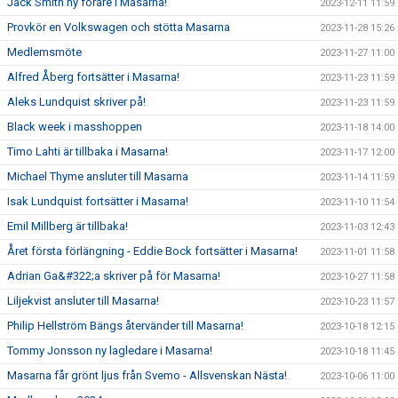
Jack Smith ny förare i Masarna!
2023-12-11 11:59
Provkör en Volkswagen och stötta Masarna
2023-11-28 15:26
Medlemsmöte
2023-11-27 11:00
Alfred Åberg fortsätter i Masarna!
2023-11-23 11:59
Aleks Lundquist skriver på!
2023-11-23 11:59
Black week i masshoppen
2023-11-18 14:00
Timo Lahti är tillbaka i Masarna!
2023-11-17 12:00
Michael Thyme ansluter till Masarna
2023-11-14 11:59
Isak Lundquist fortsätter i Masarna!
2023-11-10 11:54
Emil Millberg är tillbaka!
2023-11-03 12:43
Året första förlängning - Eddie Bock fortsätter i Masarna!
2023-11-01 11:58
Adrian Ga&#322;a skriver på för Masarna!
2023-10-27 11:58
Liljekvist ansluter till Masarna!
2023-10-23 11:57
Philip Hellström Bängs återvänder till Masarna!
2023-10-18 12:15
Tommy Jonsson ny lagledare i Masarna!
2023-10-18 11:45
Masarna får grönt ljus från Svemo - Allsvenskan Nästa!
2023-10-06 11:00