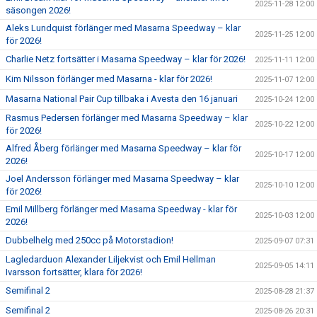
2025-11-28 12:00
säsongen 2026!
Aleks Lundquist förlänger med Masarna Speedway – klar
2025-11-25 12:00
för 2026!
Charlie Netz fortsätter i Masarna Speedway – klar för 2026!
2025-11-11 12:00
Kim Nilsson förlänger med Masarna - klar för 2026!
2025-11-07 12:00
Masarna National Pair Cup tillbaka i Avesta den 16 januari
2025-10-24 12:00
Rasmus Pedersen förlänger med Masarna Speedway – klar
2025-10-22 12:00
för 2026!
Alfred Åberg förlänger med Masarna Speedway – klar för
2025-10-17 12:00
2026!
Joel Andersson förlänger med Masarna Speedway – klar
2025-10-10 12:00
för 2026!
Emil Millberg förlänger med Masarna Speedway - klar för
2025-10-03 12:00
2026!
Dubbelhelg med 250cc på Motorstadion!
2025-09-07 07:31
Lagledarduon Alexander Liljekvist och Emil Hellman
2025-09-05 14:11
Ivarsson fortsätter, klara för 2026!
Semifinal 2
2025-08-28 21:37
Semifinal 2
2025-08-26 20:31