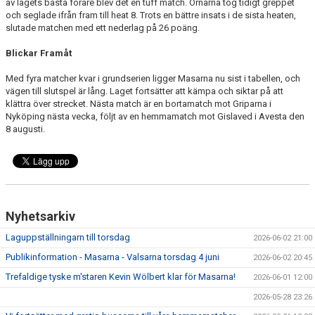
av lagets bästa förare blev det en tuff match. Örnarna tog tidigt greppet
och seglade ifrån fram till heat 8. Trots en bättre insats i de sista heaten,
slutade matchen med ett nederlag på 26 poäng.
Blickar Framåt
Med fyra matcher kvar i grundserien ligger Masarna nu sist i tabellen, och
vägen till slutspel är lång. Laget fortsätter att kämpa och siktar på att
klättra över strecket. Nästa match är en bortamatch mot Griparna i
Nyköping nästa vecka, följt av en hemmamatch mot Gislaved i Avesta den
8 augusti.
Nyhetsarkiv
Laguppställningarn till torsdag
2026-06-02 21:00
Publikinformation - Masarna - Valsarna torsdag 4 juni
2026-06-02 20:45
Trefaldige tyske m'staren Kevin Wölbert klar för Masarna!
2026-06-01 12:00
2026-05-28 23:26