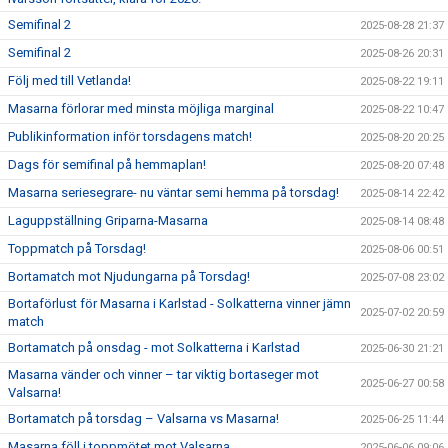
Semifinal 2
2025-08-28 21:37
Semifinal 2
2025-08-26 20:31
Följ med till Vetlanda!
2025-08-22 19:11
Masarna förlorar med minsta möjliga marginal
2025-08-22 10:47
Publikinformation inför torsdagens match!
2025-08-20 20:25
Dags för semifinal på hemmaplan!
2025-08-20 07:48
Masarna seriesegrare- nu väntar semi hemma på torsdag!
2025-08-14 22:42
Laguppställning Griparna-Masarna
2025-08-14 08:48
Toppmatch på Torsdag!
2025-08-06 00:51
Bortamatch mot Njudungarna på Torsdag!
2025-07-08 23:02
Bortaförlust för Masarna i Karlstad - Solkatterna vinner jämn
2025-07-02 20:59
match
Bortamatch på onsdag - mot Solkatterna i Karlstad
2025-06-30 21:21
Masarna vänder och vinner – tar viktig bortaseger mot
2025-06-27 00:58
Valsarna!
Bortamatch på torsdag – Valsarna vs Masarna!
2025-06-25 11:44
Masarna föll i toppmötet mot Valsarna
2025-06-06 09:06