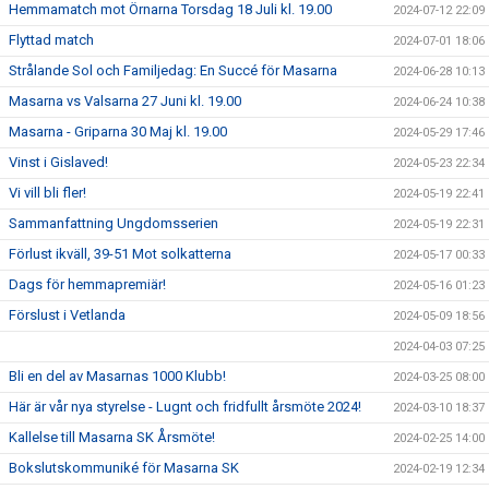
Hemmamatch mot Örnarna Torsdag 18 Juli kl. 19.00
2024-07-12 22:09
Flyttad match
2024-07-01 18:06
Strålande Sol och Familjedag: En Succé för Masarna
2024-06-28 10:13
Masarna vs Valsarna 27 Juni kl. 19.00
2024-06-24 10:38
Masarna - Griparna 30 Maj kl. 19.00
2024-05-29 17:46
Vinst i Gislaved!
2024-05-23 22:34
Vi vill bli fler!
2024-05-19 22:41
Sammanfattning Ungdomsserien
2024-05-19 22:31
Förlust ikväll, 39-51 Mot solkatterna
2024-05-17 00:33
Dags för hemmapremiär!
2024-05-16 01:23
Förslust i Vetlanda
2024-05-09 18:56
2024-04-03 07:25
Bli en del av Masarnas 1000 Klubb!
2024-03-25 08:00
Här är vår nya styrelse - Lugnt och fridfullt årsmöte 2024!
2024-03-10 18:37
Kallelse till Masarna SK Årsmöte!
2024-02-25 14:00
Bokslutskommuniké för Masarna SK
2024-02-19 12:34