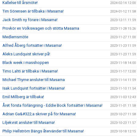
Kallelse till årsmöte!
2024-02-14 12:00
Tim Sörensen är tillbaka i Masarna!
2024-01-12 11:58
Jack Smith ny förare i Masarna!
2023-12-11 11:59
Provkör en Volkswagen och stötta Masarna
2023-11-28 15:26
Medlemsmöte
2023-11-27 11:00
Alfred Åberg fortsätter i Masarna!
2023-11-23 11:59
Aleks Lundquist skriver på!
2023-11-23 11:59
Black week i masshoppen
2023-11-18 14:00
Timo Lahti är tillbaka i Masarna!
2023-11-17 12:00
Michael Thyme ansluter till Masarna
2023-11-14 11:59
Isak Lundquist fortsätter i Masarna!
2023-11-10 11:54
Emil Millberg är tillbaka!
2023-11-03 12:43
Året första förlängning - Eddie Bock fortsätter i Masarna!
2023-11-01 11:58
Adrian Ga&#322;a skriver på för Masarna!
2023-10-27 11:58
Liljekvist ansluter till Masarna!
2023-10-23 11:57
Philip Hellström Bängs återvänder till Masarna!
2023-10-18 12:15