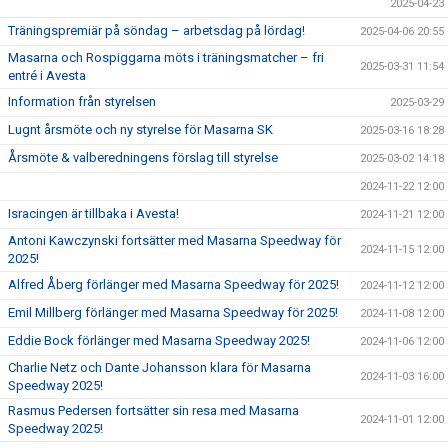
2025-04-23
Träningspremiär på söndag – arbetsdag på lördag!
2025-04-06 20:55
Masarna och Rospiggarna möts i träningsmatcher – fri
2025-03-31 11:54
entré i Avesta
Information från styrelsen
2025-03-29
Lugnt årsmöte och ny styrelse för Masarna SK
2025-03-16 18:28
Årsmöte & valberedningens förslag till styrelse
2025-03-02 14:18
2024-11-22 12:00
Isracingen är tillbaka i Avesta!
2024-11-21 12:00
Antoni Kawczynski fortsätter med Masarna Speedway för
2024-11-15 12:00
2025!
Alfred Åberg förlänger med Masarna Speedway för 2025!
2024-11-12 12:00
Emil Millberg förlänger med Masarna Speedway för 2025!
2024-11-08 12:00
Eddie Bock förlänger med Masarna Speedway 2025!
2024-11-06 12:00
Charlie Netz och Dante Johansson klara för Masarna
2024-11-03 16:00
Speedway 2025!
Rasmus Pedersen fortsätter sin resa med Masarna
2024-11-01 12:00
Speedway 2025!