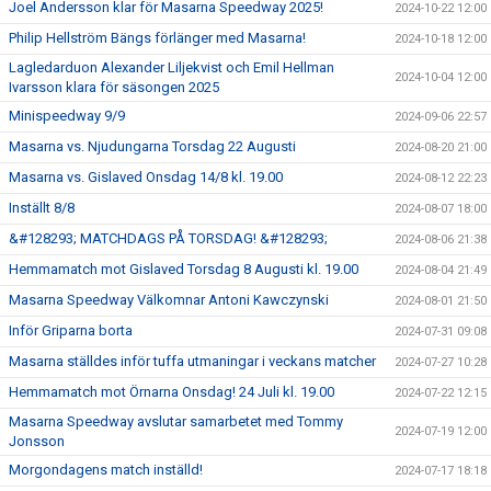
Joel Andersson klar för Masarna Speedway 2025!
2024-10-22 12:00
Philip Hellström Bängs förlänger med Masarna!
2024-10-18 12:00
Lagledarduon Alexander Liljekvist och Emil Hellman
2024-10-04 12:00
Ivarsson klara för säsongen 2025
Minispeedway 9/9
2024-09-06 22:57
Masarna vs. Njudungarna Torsdag 22 Augusti
2024-08-20 21:00
Masarna vs. Gislaved Onsdag 14/8 kl. 19.00
2024-08-12 22:23
Inställt 8/8
2024-08-07 18:00
&#128293; MATCHDAGS PÅ TORSDAG! &#128293;
2024-08-06 21:38
Hemmamatch mot Gislaved Torsdag 8 Augusti kl. 19.00
2024-08-04 21:49
Masarna Speedway Välkomnar Antoni Kawczynski
2024-08-01 21:50
Inför Griparna borta
2024-07-31 09:08
Masarna ställdes inför tuffa utmaningar i veckans matcher
2024-07-27 10:28
Hemmamatch mot Örnarna Onsdag! 24 Juli kl. 19.00
2024-07-22 12:15
Masarna Speedway avslutar samarbetet med Tommy
2024-07-19 12:00
Jonsson
Morgondagens match inställd!
2024-07-17 18:18