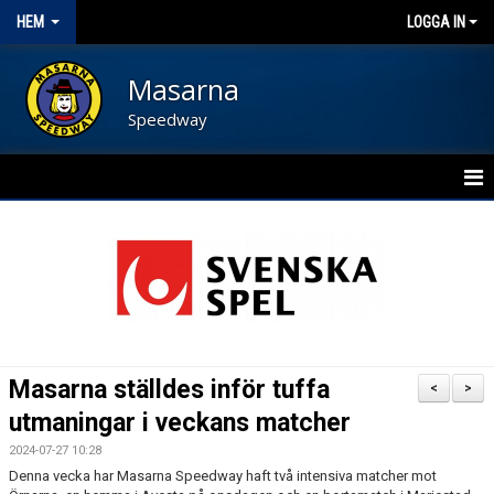
HEM
LOGGA IN
Masarna
Speedway
HEM
BLI FUNKTIONÄR
NYHETER
KALENDER
Masarna ställdes inför tuffa
<
>
OM FÖRENINGEN
utmaningar i veckans matcher
2024-07-27 10:28
KONTAKT
Denna vecka har Masarna Speedway haft två intensiva matcher mot