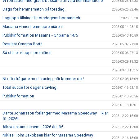
Vi fortsätter med gratis-bussarna till våra hemmamatcher
2026-05-26 12:33
Dags för hemmamatch på torsdag!
2026-05-25 22:46
Laguppställning till torsdagens bortamatch
2026-05-20
Masarna vinner hemmapremiären!
2026-05-14 23:15
Publikinformation Masarna - Griparna 14/5
2026-05-13 10:59
Resultat Örnarna Borta
2026-05-07 21:30
Så ställer vi upp i premiären
2026-05-06 07:13
2026-03-29 19:32
2026-03-13 15:15
Ni efterfrågade mer Isracing, här kommer det!
2026-02-08 18:09
Total succé för dagens tävling!
2026-01-16 23:15
Publikinformation
2026-01-13 20:56
2026-01-13 10:01
Dante Johansson förlänger med Masarna Speedway – klar
2025-12-22 16:00
för 2026!
Allsvenskans schema 2026 är här!
2025-12-22 12:00
Niklas Holm Jakobsen klar för Masarna Speedway –
2025-12-16 18:00