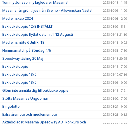
Tommy Jonsson ny lagledare i Masarna!
2023-10-18 11:45
Masarna får grönt ljus från Svemo - Allsvenskan Nästa!
2023-10-06 11:00
Medlemskap 2024
2023-10-01 12:00
Bakluckeloppis 12/8 INSTÄLLT
2023-08-09 15:51
Bakluckeloppis flyttat datum till 12 Augusti
2023-06-11 21:10
Medlemsmöte 6 Juli kl 18
2023-06-11 10:02
Hemmamatch på Söndag 4/6
2023-05-31 17:50
Speedway tävling 20 Maj
2023-05-18 20:25
Bakluckeloppis
2023-05-13 17:00
Bakluckeloppis 13/5
2023-05-12 07:16
Bakluckeloppis 13/5
2023-05-06 10:00
Glöm inte anmäla dig till bakluckeloppis
2023-04-13 17:21
Stötta Masarnas Ungdomar
2023-04-02 17:00
Bingolotto
2023-03-27 19:00
Extra årsmöte och medlemsmöte
2023-03-21 10:12
Aktiebolaget Masarna Speedway AB i konkurs och
2023-03-06 13:03
föreningen Masarna SK lever vidare!