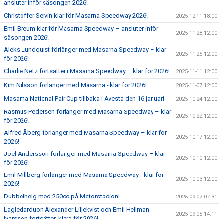
ansluter inför säsongen 2026!
Christoffer Selvin klar för Masarna Speedway 2026!
2025-12-11 18:00
Emil Breum klar för Masarna Speedway – ansluter inför
2025-11-28 12:00
säsongen 2026!
Aleks Lundquist förlänger med Masarna Speedway – klar
2025-11-25 12:00
för 2026!
Charlie Netz fortsätter i Masarna Speedway – klar för 2026!
2025-11-11 12:00
Kim Nilsson förlänger med Masarna - klar för 2026!
2025-11-07 12:00
Masarna National Pair Cup tillbaka i Avesta den 16 januari
2025-10-24 12:00
Rasmus Pedersen förlänger med Masarna Speedway – klar
2025-10-22 12:00
för 2026!
Alfred Åberg förlänger med Masarna Speedway – klar för
2025-10-17 12:00
2026!
Joel Andersson förlänger med Masarna Speedway – klar
2025-10-10 12:00
för 2026!
Emil Millberg förlänger med Masarna Speedway - klar för
2025-10-03 12:00
2026!
Dubbelhelg med 250cc på Motorstadion!
2025-09-07 07:31
Lagledarduon Alexander Liljekvist och Emil Hellman
2025-09-05 14:11
Ivarsson fortsätter, klara för 2026!