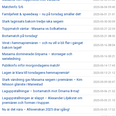
Matchinfo 5/6
2025-06-04 09:40
Familjefest & speedway – nu på torsdag smäller det!
2025-06-01 21:01
Stark laginsats bakom tredje raka segern
2025-05-30 00:09
Toppmatch väntar - Masarna vs Solkatterna
2025-05-27 22:59
Bortamatch på torsdag!
2025-05-21 08:35
Vinst i hemmapremiären – och nu vill vi bli fler i gänget
2025-05-16 08:04
bakom laget!
Masarna dominerade Griparna – storseger och
2025-05-16 00:21
serieledning
Publikinfo inför morgondagens match!
2025-05-14 17:43
Lagen är klara till torsdagens hemmapremiär!
2025-05-13 21:12
Stark vändning gav Masarna segern i premiären – Kim
2025-05-09 00:47
Nilsson glänste i Mariestad
Laguppställningar – bortamatch mot Örnarna 8 maj!
2025-05-06 21:52
Laguppställningen är släppt – Alexander Liljekvist om
2025-05-05 21:10
premiären och formen i truppen
Nu är det nära – Allsvenskan 2025 drar igång!
2025-05-05 17:52