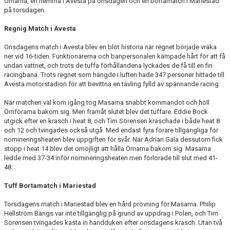
Örnarna, en hemma i Avesta på onsdagen och en bortamatch i Mariestad
BILDGALLERI
på torsdagen.
DOKUMENT
Regnig Match i Avesta
Onsdagens match i Avesta blev en blöt historia när regnet började vräka
ner vid 16-tiden. Funktionärerna och banpersonalen kämpade hårt för att få
undan vattnet, och trots de tuffa förhållandena lyckades de få till en fin
racingbana. Trots regnet som hängde i luften hade 347 personer hittade till
Avesta motorstadion för att bevittna en tävling fylld av spännande racing.
När matchen väl kom igång tog Masarna snabbt kommandot och höll
Örnförarna bakom sig. Men framåt slutet blev det tuffare. Eddie Bock
utgick efter en krasch i heat 8, och Tim Sörensen kraschade i både heat 8
och 12 och tvingades också utgå. Med endast fyra förare tillgängliga för
nomineringsheaten blev uppgiften för svår. När Adrian Gala dessutom fick
stopp i heat 14 blev det omöjligt att hålla Örnarna bakom sig. Masarna
ledde med 37-34 inför nomineringsheaten men förlorade till slut med 41-
48.
Tuff Bortamatch i Mariestad
Torsdagens match i Mariestad blev en hård prövning för Masarna. Philip
Hellström Bängs var inte tillgänglig på grund av uppdrag i Polen, och Tim
Sörensen tvingades kasta in handduken efter onsdagens krasch. Utan två