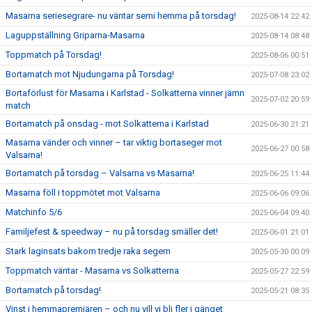
Masarna seriesegrare- nu väntar semi hemma på torsdag!
2025-08-14 22:42
Laguppställning Griparna-Masarna
2025-08-14 08:48
Toppmatch på Torsdag!
2025-08-06 00:51
Bortamatch mot Njudungarna på Torsdag!
2025-07-08 23:02
Bortaförlust för Masarna i Karlstad - Solkatterna vinner jämn
2025-07-02 20:59
match
Bortamatch på onsdag - mot Solkatterna i Karlstad
2025-06-30 21:21
Masarna vänder och vinner – tar viktig bortaseger mot
2025-06-27 00:58
Valsarna!
Bortamatch på torsdag – Valsarna vs Masarna!
2025-06-25 11:44
Masarna föll i toppmötet mot Valsarna
2025-06-06 09:06
Matchinfo 5/6
2025-06-04 09:40
Familjefest & speedway – nu på torsdag smäller det!
2025-06-01 21:01
Stark laginsats bakom tredje raka segern
2025-05-30 00:09
Toppmatch väntar - Masarna vs Solkatterna
2025-05-27 22:59
Bortamatch på torsdag!
2025-05-21 08:35
Vinst i hemmapremiären – och nu vill vi bli fler i gänget