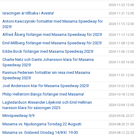
2024-11-22 12:00
Isracingen är tillbaka i Avesta!
2024-11-21 12:00
Antoni Kawczynski fortsätter med Masarna Speedway för
2024-11-15 12:00
2025!
Alfred Åberg förlänger med Masarna Speedway för 2025!
2024-11-12 12:00
Emil Millberg förlänger med Masarna Speedway för 2025!
2024-11-08 12:00
Eddie Bock förlänger med Masarna Speedway 2025!
2024-11-06 12:00
Charlie Netz och Dante Johansson klara för Masarna
2024-11-03 16:00
Speedway 2025!
Rasmus Pedersen fortsätter sin resa med Masarna
2024-11-01 12:00
Speedway 2025!
Joel Andersson klar för Masarna Speedway 2025!
2024-10-22 12:00
Philip Hellström Bängs förlänger med Masarna!
2024-10-18 12:00
Lagledarduon Alexander Liljekvist och Emil Hellman
2024-10-04 12:00
Ivarsson klara för säsongen 2025
Minispeedway 9/9
2024-09-06 22:57
Masarna vs. Njudungarna Torsdag 22 Augusti
2024-08-20 21:00
Masarna vs. Gislaved Onsdag 14/8 kl. 19.00
2024-08-12 22:23