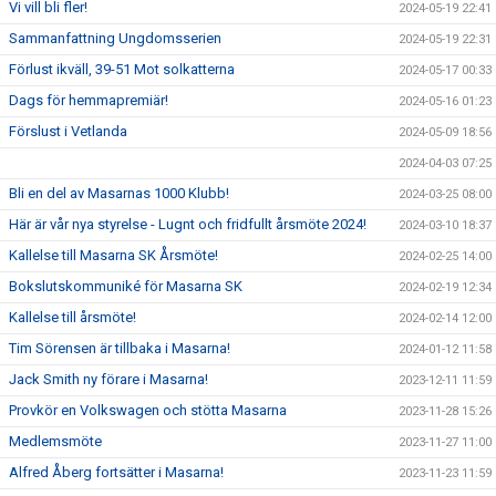
Vi vill bli fler!
2024-05-19 22:41
Sammanfattning Ungdomsserien
2024-05-19 22:31
Förlust ikväll, 39-51 Mot solkatterna
2024-05-17 00:33
Dags för hemmapremiär!
2024-05-16 01:23
Förslust i Vetlanda
2024-05-09 18:56
2024-04-03 07:25
Bli en del av Masarnas 1000 Klubb!
2024-03-25 08:00
Här är vår nya styrelse - Lugnt och fridfullt årsmöte 2024!
2024-03-10 18:37
Kallelse till Masarna SK Årsmöte!
2024-02-25 14:00
Bokslutskommuniké för Masarna SK
2024-02-19 12:34
Kallelse till årsmöte!
2024-02-14 12:00
Tim Sörensen är tillbaka i Masarna!
2024-01-12 11:58
Jack Smith ny förare i Masarna!
2023-12-11 11:59
Provkör en Volkswagen och stötta Masarna
2023-11-28 15:26
Medlemsmöte
2023-11-27 11:00
Alfred Åberg fortsätter i Masarna!
2023-11-23 11:59