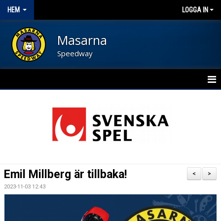
HEM
LOGGA IN
Masarna
Speedway
HEM
BLI FUNKTIONÄR
NYHETER
KALENDER
Emil Millberg är tillbaka!
<
>
OM FÖRENINGEN
2023-11-03 12:43
KONTAKT