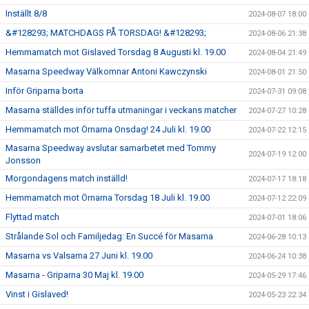
Inställt 8/8
2024-08-07 18:00
&#128293; MATCHDAGS PÅ TORSDAG! &#128293;
2024-08-06 21:38
Hemmamatch mot Gislaved Torsdag 8 Augusti kl. 19.00
2024-08-04 21:49
Masarna Speedway Välkomnar Antoni Kawczynski
2024-08-01 21:50
Inför Griparna borta
2024-07-31 09:08
Masarna ställdes inför tuffa utmaningar i veckans matcher
2024-07-27 10:28
Hemmamatch mot Örnarna Onsdag! 24 Juli kl. 19.00
2024-07-22 12:15
Masarna Speedway avslutar samarbetet med Tommy
2024-07-19 12:00
Jonsson
Morgondagens match inställd!
2024-07-17 18:18
Hemmamatch mot Örnarna Torsdag 18 Juli kl. 19.00
2024-07-12 22:09
Flyttad match
2024-07-01 18:06
Strålande Sol och Familjedag: En Succé för Masarna
2024-06-28 10:13
Masarna vs Valsarna 27 Juni kl. 19.00
2024-06-24 10:38
Masarna - Griparna 30 Maj kl. 19.00
2024-05-29 17:46
Vinst i Gislaved!
2024-05-23 22:34