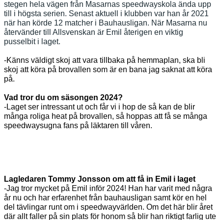
stegen hela vägen från Masarnas speedwayskola ända upp
till i högsta serien. Senast aktuell i klubben var han år 2021
när han körde 12 matcher i Bauhausligan. När Masarna nu
återvänder till Allsvenskan är Emil återigen en viktig
pusselbit i laget.
-Känns väldigt skoj att vara tillbaka på hemmaplan, ska bli
skoj att köra på brovallen som är en bana jag saknat att köra
på.
Vad tror du om säsongen 2024?
-Laget ser intressant ut och får vi i hop de så kan de blir
många roliga heat på brovallen, så hoppas att få se många
speedwaysugna fans på läktaren till våren.
Lagledaren Tommy Jonsson om att få in Emil i laget
-
Jag tror mycket på Emil inför 2024! Han har varit med några
år nu och har erfarenhet från bauhausligan samt kör en hel
del tävlingar runt om i speedwayvärlden. Om det här blir året
där allt faller på sin plats för honom så blir han riktigt farlig ute