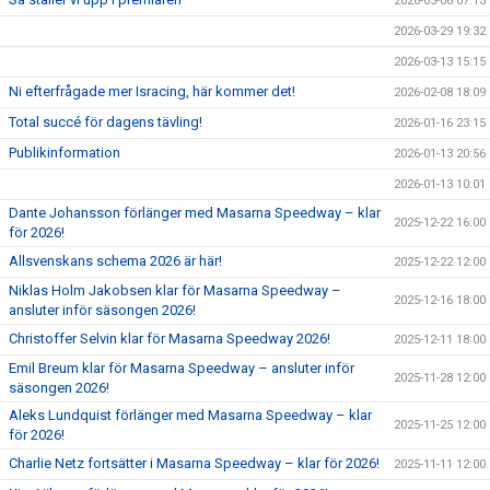
2026-05-06 07:13
2026-03-29 19:32
2026-03-13 15:15
Ni efterfrågade mer Isracing, här kommer det!
2026-02-08 18:09
Total succé för dagens tävling!
2026-01-16 23:15
Publikinformation
2026-01-13 20:56
2026-01-13 10:01
Dante Johansson förlänger med Masarna Speedway – klar
2025-12-22 16:00
för 2026!
Allsvenskans schema 2026 är här!
2025-12-22 12:00
Niklas Holm Jakobsen klar för Masarna Speedway –
2025-12-16 18:00
ansluter inför säsongen 2026!
Christoffer Selvin klar för Masarna Speedway 2026!
2025-12-11 18:00
Emil Breum klar för Masarna Speedway – ansluter inför
2025-11-28 12:00
säsongen 2026!
Aleks Lundquist förlänger med Masarna Speedway – klar
2025-11-25 12:00
för 2026!
Charlie Netz fortsätter i Masarna Speedway – klar för 2026!
2025-11-11 12:00