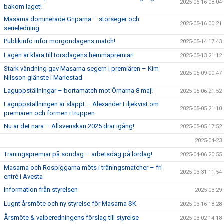
2025-05-16 08:04
bakom laget!
Masarna dominerade Griparna – storseger och
2025-05-16 00:21
serieledning
Publikinfo inför morgondagens match!
2025-05-14 17:43
Lagen är klara till torsdagens hemmapremiär!
2025-05-13 21:12
Stark vändning gav Masarna segern i premiären – Kim
2025-05-09 00:47
Nilsson glänste i Mariestad
Laguppställningar – bortamatch mot Örnarna 8 maj!
2025-05-06 21:52
Laguppställningen är släppt – Alexander Liljekvist om
2025-05-05 21:10
premiären och formen i truppen
Nu är det nära – Allsvenskan 2025 drar igång!
2025-05-05 17:52
2025-04-23
Träningspremiär på söndag – arbetsdag på lördag!
2025-04-06 20:55
Masarna och Rospiggarna möts i träningsmatcher – fri
2025-03-31 11:54
entré i Avesta
Information från styrelsen
2025-03-29
Lugnt årsmöte och ny styrelse för Masarna SK
2025-03-16 18:28
Årsmöte & valberedningens förslag till styrelse
2025-03-02 14:18