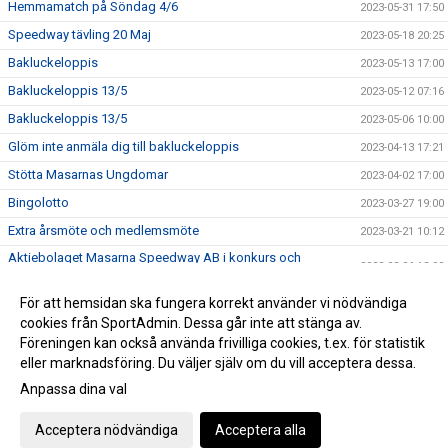
Hemmamatch på Söndag 4/6
2023-05-31 17:50
Speedway tävling 20 Maj
2023-05-18 20:25
Bakluckeloppis
2023-05-13 17:00
Bakluckeloppis 13/5
2023-05-12 07:16
Bakluckeloppis 13/5
2023-05-06 10:00
Glöm inte anmäla dig till bakluckeloppis
2023-04-13 17:21
Stötta Masarnas Ungdomar
2023-04-02 17:00
Bingolotto
2023-03-27 19:00
Extra årsmöte och medlemsmöte
2023-03-21 10:12
Aktiebolaget Masarna Speedway AB i konkurs och
2023-03-06 13:03
föreningen Masarna SK lever vidare!
Medlemmar kallas till extra årsmöte
För att hemsidan ska fungera korrekt använder vi nödvändiga
2023-03-03 13:00
cookies från SportAdmin. Dessa går inte att stänga av.
Ny styrelse i Masarna
2023-03-02 10:50
Föreningen kan också använda frivilliga cookies, t.ex. för statistik
eller marknadsföring. Du väljer själv om du vill acceptera dessa.
Anpassa dina val
Cookie-inställningar
Gå till Webbversion
Acceptera nödvändiga
Acceptera alla