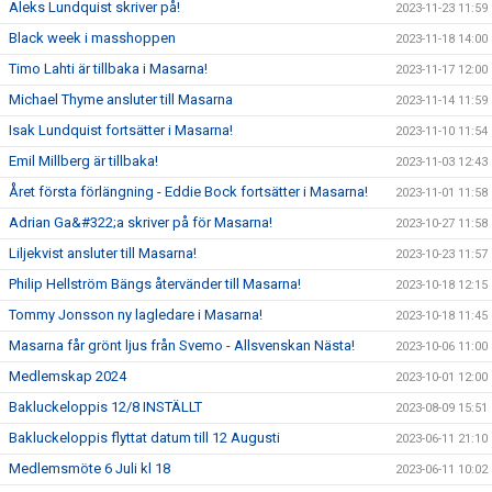
Aleks Lundquist skriver på!
2023-11-23 11:59
Black week i masshoppen
2023-11-18 14:00
Timo Lahti är tillbaka i Masarna!
2023-11-17 12:00
Michael Thyme ansluter till Masarna
2023-11-14 11:59
Isak Lundquist fortsätter i Masarna!
2023-11-10 11:54
Emil Millberg är tillbaka!
2023-11-03 12:43
Året första förlängning - Eddie Bock fortsätter i Masarna!
2023-11-01 11:58
Adrian Ga&#322;a skriver på för Masarna!
2023-10-27 11:58
Liljekvist ansluter till Masarna!
2023-10-23 11:57
Philip Hellström Bängs återvänder till Masarna!
2023-10-18 12:15
Tommy Jonsson ny lagledare i Masarna!
2023-10-18 11:45
Masarna får grönt ljus från Svemo - Allsvenskan Nästa!
2023-10-06 11:00
Medlemskap 2024
2023-10-01 12:00
Bakluckeloppis 12/8 INSTÄLLT
2023-08-09 15:51
Bakluckeloppis flyttat datum till 12 Augusti
2023-06-11 21:10
Medlemsmöte 6 Juli kl 18
2023-06-11 10:02