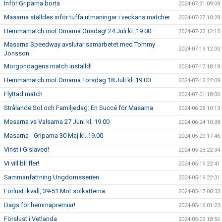
Inför Griparna borta
2024-07-31 09:08
Masarna ställdes inför tuffa utmaningar i veckans matcher
2024-07-27 10:28
Hemmamatch mot Örnarna Onsdag! 24 Juli kl. 19.00
2024-07-22 12:15
Masarna Speedway avslutar samarbetet med Tommy
2024-07-19 12:00
Jonsson
Morgondagens match inställd!
2024-07-17 18:18
Hemmamatch mot Örnarna Torsdag 18 Juli kl. 19.00
2024-07-12 22:09
Flyttad match
2024-07-01 18:06
Strålande Sol och Familjedag: En Succé för Masarna
2024-06-28 10:13
Masarna vs Valsarna 27 Juni kl. 19.00
2024-06-24 10:38
Masarna - Griparna 30 Maj kl. 19.00
2024-05-29 17:46
Vinst i Gislaved!
2024-05-23 22:34
Vi vill bli fler!
2024-05-19 22:41
Sammanfattning Ungdomsserien
2024-05-19 22:31
Förlust ikväll, 39-51 Mot solkatterna
2024-05-17 00:33
Dags för hemmapremiär!
2024-05-16 01:23
Förslust i Vetlanda
2024-05-09 18:56