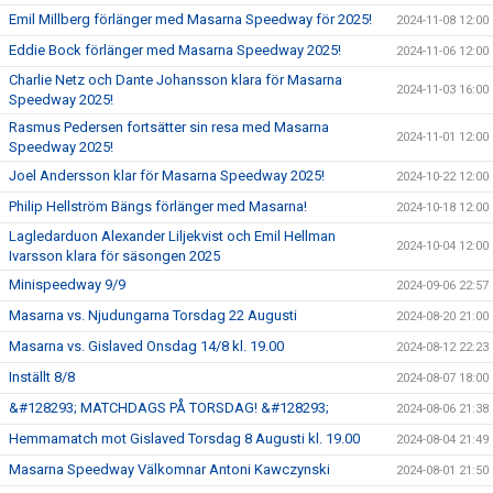
Emil Millberg förlänger med Masarna Speedway för 2025!
2024-11-08 12:00
Eddie Bock förlänger med Masarna Speedway 2025!
2024-11-06 12:00
Charlie Netz och Dante Johansson klara för Masarna
2024-11-03 16:00
Speedway 2025!
Rasmus Pedersen fortsätter sin resa med Masarna
2024-11-01 12:00
Speedway 2025!
Joel Andersson klar för Masarna Speedway 2025!
2024-10-22 12:00
Philip Hellström Bängs förlänger med Masarna!
2024-10-18 12:00
Lagledarduon Alexander Liljekvist och Emil Hellman
2024-10-04 12:00
Ivarsson klara för säsongen 2025
Minispeedway 9/9
2024-09-06 22:57
Masarna vs. Njudungarna Torsdag 22 Augusti
2024-08-20 21:00
Masarna vs. Gislaved Onsdag 14/8 kl. 19.00
2024-08-12 22:23
Inställt 8/8
2024-08-07 18:00
&#128293; MATCHDAGS PÅ TORSDAG! &#128293;
2024-08-06 21:38
Hemmamatch mot Gislaved Torsdag 8 Augusti kl. 19.00
2024-08-04 21:49
Masarna Speedway Välkomnar Antoni Kawczynski
2024-08-01 21:50