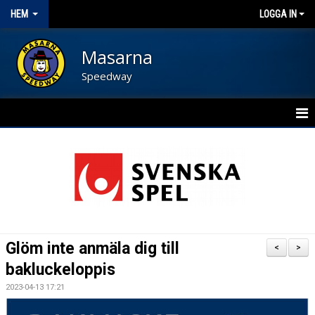
HEM
LOGGA IN
Masarna
Speedway
HEM
BLI FUNKTIONÄR
NYHETER
KALENDER
Glöm inte anmäla dig till
<
>
OM FÖRENINGEN
bakluckeloppis
2023-04-13 17:21
KONTAKT