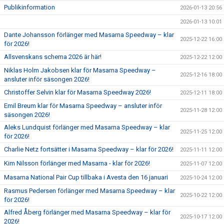
Publikinformation
2026-01-13 20:56
2026-01-13 10:01
Dante Johansson förlänger med Masarna Speedway – klar
2025-12-22 16:00
för 2026!
Allsvenskans schema 2026 är här!
2025-12-22 12:00
Niklas Holm Jakobsen klar för Masarna Speedway –
2025-12-16 18:00
ansluter inför säsongen 2026!
Christoffer Selvin klar för Masarna Speedway 2026!
2025-12-11 18:00
Emil Breum klar för Masarna Speedway – ansluter inför
2025-11-28 12:00
säsongen 2026!
Aleks Lundquist förlänger med Masarna Speedway – klar
2025-11-25 12:00
för 2026!
Charlie Netz fortsätter i Masarna Speedway – klar för 2026!
2025-11-11 12:00
Kim Nilsson förlänger med Masarna - klar för 2026!
2025-11-07 12:00
Masarna National Pair Cup tillbaka i Avesta den 16 januari
2025-10-24 12:00
Rasmus Pedersen förlänger med Masarna Speedway – klar
2025-10-22 12:00
för 2026!
Alfred Åberg förlänger med Masarna Speedway – klar för
2025-10-17 12:00
2026!