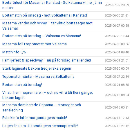
Bortaförlust för Masarna i Karlstad - Solkatterna vinner jämn
2025-07-02 20:59
match
Bortamatch på onsdag - mot Solkatterna i Karlstad
2025-06-30 21:21
Masarna vänder och vinner – tar viktig bortaseger mot
2025-06-27 00:58
Valsarna!
Bortamatch på torsdag – Valsarna vs Masarna!
2025-06-25 11:44
Masarna föll i toppmötet mot Valsarna
2025-06-06 09:06
Matchinfo 5/6
2025-06-04 09:40
Familjefest & speedway – nu på torsdag smäller det!
2025-06-01 21:01
Stark laginsats bakom tredje raka segern
2025-05-30 00:09
Toppmatch väntar - Masarna vs Solkatterna
2025-05-27 22:59
Bortamatch på torsdag!
2025-05-21 08:35
Vinst i hemmapremiären – och nu vill vi bli fler i gänget
2025-05-16 08:04
bakom laget!
Masarna dominerade Griparna – storseger och
2025-05-16 00:21
serieledning
Publikinfo inför morgondagens match!
2025-05-14 17:43
Lagen är klara till torsdagens hemmapremiär!
2025-05-13 21:12