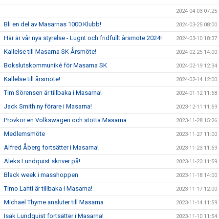
2024-04-03 07:25
Bli en del av Masarnas 1000 Klubb!
2024-03-25 08:00
Här är vår nya styrelse - Lugnt och fridfullt årsmöte 2024!
2024-03-10 18:37
Kallelse till Masarna SK Årsmöte!
2024-02-25 14:00
Bokslutskommuniké för Masarna SK
2024-02-19 12:34
Kallelse till årsmöte!
2024-02-14 12:00
Tim Sörensen är tillbaka i Masarna!
2024-01-12 11:58
Jack Smith ny förare i Masarna!
2023-12-11 11:59
Provkör en Volkswagen och stötta Masarna
2023-11-28 15:26
Medlemsmöte
2023-11-27 11:00
Alfred Åberg fortsätter i Masarna!
2023-11-23 11:59
Aleks Lundquist skriver på!
2023-11-23 11:59
Black week i masshoppen
2023-11-18 14:00
Timo Lahti är tillbaka i Masarna!
2023-11-17 12:00
Michael Thyme ansluter till Masarna
2023-11-14 11:59
Isak Lundquist fortsätter i Masarna!
2023-11-10 11:54