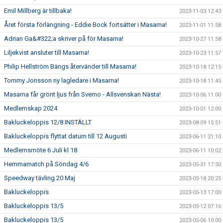
Emil Millberg är tillbaka!
2023-11-03 12:43
Året första förlängning - Eddie Bock fortsätter i Masarna!
2023-11-01 11:58
Adrian Ga&#322;a skriver på för Masarna!
2023-10-27 11:58
Liljekvist ansluter till Masarna!
2023-10-23 11:57
Philip Hellström Bängs återvänder till Masarna!
2023-10-18 12:15
Tommy Jonsson ny lagledare i Masarna!
2023-10-18 11:45
Masarna får grönt ljus från Svemo - Allsvenskan Nästa!
2023-10-06 11:00
Medlemskap 2024
2023-10-01 12:00
Bakluckeloppis 12/8 INSTÄLLT
2023-08-09 15:51
Bakluckeloppis flyttat datum till 12 Augusti
2023-06-11 21:10
Medlemsmöte 6 Juli kl 18
2023-06-11 10:02
Hemmamatch på Söndag 4/6
2023-05-31 17:50
Speedway tävling 20 Maj
2023-05-18 20:25
Bakluckeloppis
2023-05-13 17:00
Bakluckeloppis 13/5
2023-05-12 07:16
Bakluckeloppis 13/5
2023-05-06 10:00