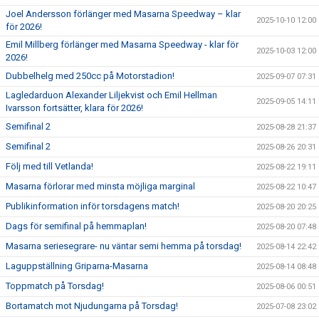
Joel Andersson förlänger med Masarna Speedway – klar
2025-10-10 12:00
för 2026!
Emil Millberg förlänger med Masarna Speedway - klar för
2025-10-03 12:00
2026!
Dubbelhelg med 250cc på Motorstadion!
2025-09-07 07:31
Lagledarduon Alexander Liljekvist och Emil Hellman
2025-09-05 14:11
Ivarsson fortsätter, klara för 2026!
Semifinal 2
2025-08-28 21:37
Semifinal 2
2025-08-26 20:31
Följ med till Vetlanda!
2025-08-22 19:11
Masarna förlorar med minsta möjliga marginal
2025-08-22 10:47
Publikinformation inför torsdagens match!
2025-08-20 20:25
Dags för semifinal på hemmaplan!
2025-08-20 07:48
Masarna seriesegrare- nu väntar semi hemma på torsdag!
2025-08-14 22:42
Laguppställning Griparna-Masarna
2025-08-14 08:48
Toppmatch på Torsdag!
2025-08-06 00:51
Bortamatch mot Njudungarna på Torsdag!
2025-07-08 23:02