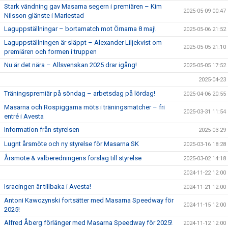
Stark vändning gav Masarna segern i premiären – Kim
2025-05-09 00:47
Nilsson glänste i Mariestad
Laguppställningar – bortamatch mot Örnarna 8 maj!
2025-05-06 21:52
Laguppställningen är släppt – Alexander Liljekvist om
2025-05-05 21:10
premiären och formen i truppen
Nu är det nära – Allsvenskan 2025 drar igång!
2025-05-05 17:52
2025-04-23
Träningspremiär på söndag – arbetsdag på lördag!
2025-04-06 20:55
Masarna och Rospiggarna möts i träningsmatcher – fri
2025-03-31 11:54
entré i Avesta
Information från styrelsen
2025-03-29
Lugnt årsmöte och ny styrelse för Masarna SK
2025-03-16 18:28
Årsmöte & valberedningens förslag till styrelse
2025-03-02 14:18
2024-11-22 12:00
Isracingen är tillbaka i Avesta!
2024-11-21 12:00
Antoni Kawczynski fortsätter med Masarna Speedway för
2024-11-15 12:00
2025!
Alfred Åberg förlänger med Masarna Speedway för 2025!
2024-11-12 12:00