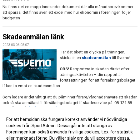
Nu finns det en mapp inne under dokument där alla månadsbrev kommer
att sparas, det finns även ett excel med hur ekonomin i föreningen följer
budgeten
Skadeanmälan länk
2023-03-06 05:07
Har det skett en olycka på träningen,
skicka in en
skadeanmälan
till Svemo!
OBS!
Rapportera in skadan direkt efter
träningsaktiviteten
–
din rapport är
förutsättningen för att försäkringsbolaget
If kan ta emot en skadeanmälan.
Som ledare är det viktigt att du påminner förare/vårdnadshavare att skadan
också ska anmälas till försäkringsbolaget If skadeservice på: 08-121 88
330 eller mejl
skadeservice@if.se
.
För att hemsidan ska fungera korrekt använder vi nödvändiga
cookies från SportAdmin. Dessa går inte att stänga av.
Föreningen kan också använda frivilliga cookies, t.ex. för statistik
eller marknadsföring. Du väljer själv om du vill acceptera dessa.