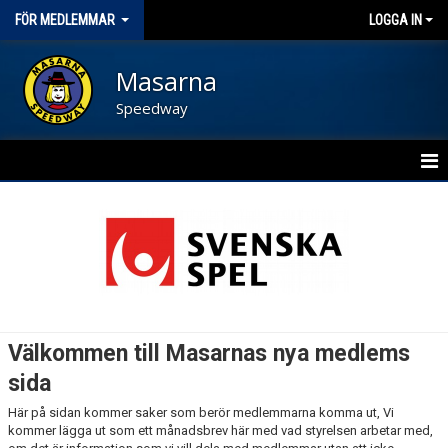
FÖR MEDLEMMAR
LOGGA IN
Masarna
Speedway
HEM
NYHETER
KALENDER
DOKUMENT
Välkommen till Masarnas nya medlems
DISSKUSION
sida
Här på sidan kommer saker som berör medlemmarna komma ut, Vi
KONTAKT
kommer lägga ut som ett månadsbrev här med vad styrelsen arbetar med,