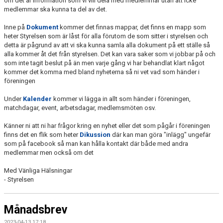
om det är information som vi vill dela med medlemmar utan att icke
medlemmar ska kunna ta del av det.
Inne på
Dokument
kommer det finnas mappar, det finns en mapp som
heter Styrelsen som är låst för alla förutom de som sitter i styrelsen och
detta är pågrund av att vi ska kunna samla alla dokument på ett ställe så
alla kommer åt det från styrelsen. Det kan vara saker som vi jobbar på och
som inte tagit beslut på än men varje gång vi har behandlat klart något
kommer det komma med bland nyheterna så ni vet vad som händer i
föreningen
Under
Kalender
kommer vi lägga in allt som händer i föreningen,
matchdagar, event, arbetsdagar, medlemsmöten osv.
Känner ni att ni har frågor kring en nyhet eller det som pågår i föreningen
finns det en flik som heter
Dikussion
där kan man göra "inlägg" ungefär
som på facebook så man kan hålla kontakt där både med andra
medlemmar men också om det
Med Vänliga Hälsningar
- Styrelsen
Månadsbrev
2023-04-13 17:18